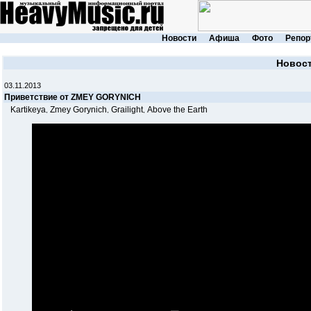
Новости
Афиша
Фото
Репор
Новос
03.11.2013
Приветствие от ZMEY GORYNICH
Kartikeya
Zmey Gorynich
Grailight
Above the Earth
,
,
,