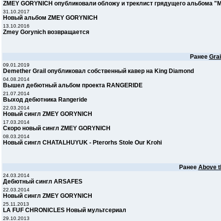
ZMEY GORYNICH опубликовали обложу и треклист грядущего альбома "M
31.10.2017
Новый альбом ZMEY GORYNICH
13.10.2016
Zmey Gorynich возвращается
Ранее
Grai
09.01.2019
Demether Grail опубликовал собственный кавер на King Diamond
04.08.2014
Вышел дебютный альбом проекта RANGERIDE
21.07.2014
Выход дебютника Rangeride
22.03.2014
Новый сингл ZMEY GORYNICH
17.03.2014
Cкоро новый сингл ZMEY GORYNICH
08.03.2014
Новый сингл CHATALHUYUK - Pterorhs Stole Our Krohi
Ранее
Above t
24.03.2014
Дебютный сингл ARSAFES
22.03.2014
Новый сингл ZMEY GORYNICH
25.11.2013
LA FUF CHRONICLES Новый мультсериал
29.10.2013