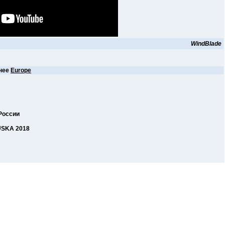
WindBlade
нее
Europe
России
USKA 2018