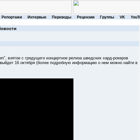
Репортажи
Интервью
Переводы
Рецензии
Группы
VK
YouT
Новости
 взятое с грядущего концертное релиза шведских хард-рокеров
ый выйдет 16 октября (более подробную информацию о нем можно найти в