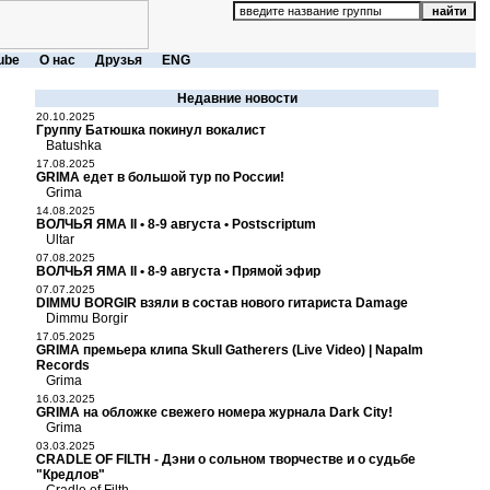
ube
О нас
Друзья
ENG
Недавние новости
20.10.2025
Группу Батюшка покинул вокалист
Batushka
17.08.2025
GRIMA едет в большой тур по России!
Grima
14.08.2025
ВОЛЧЬЯ ЯМА II • 8-9 августа • Postscriptum
Ultar
07.08.2025
ВОЛЧЬЯ ЯМА II • 8-9 августа • Прямой эфир
07.07.2025
DIMMU BORGIR взяли в состав нового гитариста Damage
Dimmu Borgir
17.05.2025
GRIMA премьера клипа Skull Gatherers (Live Video) | Napalm
Records
Grima
16.03.2025
GRIMA на обложке свежего номера журнала Dark City!
Grima
03.03.2025
CRADLE OF FILTH - Дэни о сольном творчестве и о судьбе
"Кредлов"