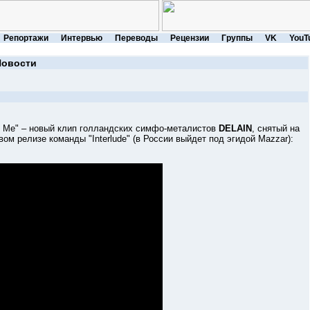
Репортажи
Интервью
Переводы
Рецензии
Группы
VK
YouT
Новости
e" – новый клип голландских симфо-металистов
DELAIN
, снятый на
ом релизе команды "Interlude" (в России выйдет под эгидой Mazzar):