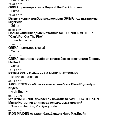
Cradle of Filth
28.02.2025
GRIMA премьера клипа Beyond the Dark Horizon
Grima
28.02.2025
Вышел новый альбом красноярцев GRIMA под названием
Nightside
Grima
30.01.2025
Новый клип шведских металлисток THUNDERMOTHER
"Can’t Put Out The Fire"
Thundermother
17.01.2025
GRIMA премьера клипа!
Grima
26.12.2024
GRIMA заявлена в лайн-ап крупнейшего фестиваля Европы
Hellfest
Grima
12.12.2024
PATRIARKH - Bathuska 2.0 МИНИ ИНТЕРВЬЮ
Batushka
Patriarkh
,
08.12.2024
ARCH ENEMY - обложка нового альбома Blood Dynasty и
видео!
Arch Enemy
08.12.2024
MY DYING BRIDE привлекли вокалиста SWALLOW THE SUN
Микко Котамяки для предстоящих выступлений
Swallow the Sun
My Dying Bride
,
08.12.2024
IRON MAIDEN оставил барабанщик Нико МакБрэйн