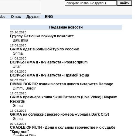
ube
О нас
Друзья
ENG
Недавние новости
20.10.2025
Группу Батюшка покинул вокалист
Batushka
17.08.2025
GRIMA едет в большой тур по России!
Grima
14.08.2025
ВОЛЧЬЯ ЯМА II • 8-9 августа • Postscriptum
Ultar
07.08.2025
ВОЛЧЬЯ ЯМА II • 8-9 августа • Прямой эфир
07.07.2025
DIMMU BORGIR взяли в состав нового гитариста Damage
Dimmu Borgir
17.05.2025
GRIMA премьера клипа Skull Gatherers (Live Video) | Napalm
Records
Grima
16.03.2025
GRIMA на обложке свежего номера журнала Dark City!
Grima
03.03.2025
CRADLE OF FILTH - Дэни о сольном творчестве и о судьбе
"Кредлов"