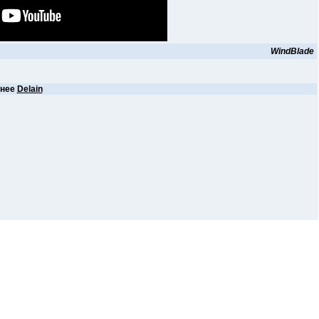
WindBlade
анее
Delain