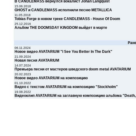
В CANDLEMASS вернулся вокалист Johan Langquist
15.06.2018
GHOST и CANDLEMASS исполнили песню METALLICA
11.05.2018
Tobias Forge в новом треке CANDLEMASS - House Of Doom
25.12.2016
Альбом THE DOOMSDAY KINGDOM выйдет в марте
Ран
06.11.2024
Новое видео AVATARIUM "I See You Better In The Dark"
21.09.2024
Новая песня AVATARIUM
14.07.2024
Премьера песни от мастеров шведского doom metal AVATARIUM
20.02.2023
Новое видео AVATARIUM на композицию
01.10.2022
Видео с текстом AVATARIUM на композицию "Stockholm"
19.08.2022
Видеоклип AVATARIUM на заглавную композицию альбома "Death, W