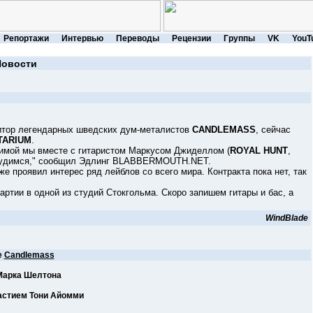
Репортажи
Интервью
Переводы
Рецензии
Группы
VK
YouT
Новости
тор легендарных шведских дум-металистов
CANDLEMASS
, сейчас
TARIUM
.
мой мы вместе с гитаристом Маркусом Джиделлом (
ROYAL HUNT
,
 трудимся," сообщил Эдлинг BLABBERMOUTH.NET.
е проявил интерес ряд лейблов со всего мира. Контракта пока нет, так
и в одной из студий Стокгольма. Скоро запишем гитары и бас, а
WindBlade
е
Candlemass
Марка Шелтона
частием Тони Айомми