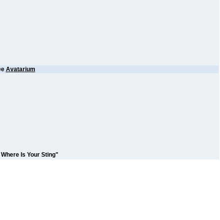
ее
Avatarium
here Is Your Sting"