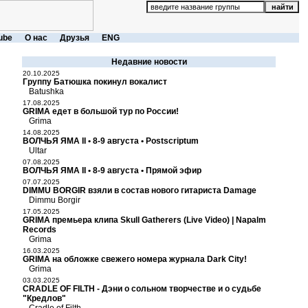
ube
О нас
Друзья
ENG
Недавние новости
20.10.2025
Группу Батюшка покинул вокалист
Batushka
17.08.2025
GRIMA едет в большой тур по России!
Grima
14.08.2025
ВОЛЧЬЯ ЯМА II • 8-9 августа • Postscriptum
Ultar
07.08.2025
ВОЛЧЬЯ ЯМА II • 8-9 августа • Прямой эфир
07.07.2025
DIMMU BORGIR взяли в состав нового гитариста Damage
Dimmu Borgir
17.05.2025
GRIMA премьера клипа Skull Gatherers (Live Video) | Napalm
Records
Grima
16.03.2025
GRIMA на обложке свежего номера журнала Dark City!
Grima
03.03.2025
CRADLE OF FILTH - Дэни о сольном творчестве и о судьбе
"Кредлов"