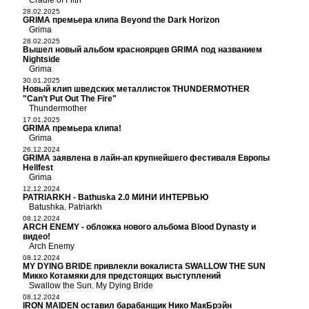
Cradle of Filth
28.02.2025
GRIMA премьера клипа Beyond the Dark Horizon
Grima
28.02.2025
Вышел новый альбом красноярцев GRIMA под названием
Nightside
Grima
30.01.2025
Новый клип шведских металлисток THUNDERMOTHER
"Can’t Put Out The Fire"
Thundermother
17.01.2025
GRIMA премьера клипа!
Grima
26.12.2024
GRIMA заявлена в лайн-ап крупнейшего фестиваля Европы
Hellfest
Grima
12.12.2024
PATRIARKH - Bathuska 2.0 МИНИ ИНТЕРВЬЮ
Batushka
Patriarkh
,
08.12.2024
ARCH ENEMY - обложка нового альбома Blood Dynasty и
видео!
Arch Enemy
08.12.2024
MY DYING BRIDE привлекли вокалиста SWALLOW THE SUN
Микко Котамяки для предстоящих выступлений
Swallow the Sun
My Dying Bride
,
08.12.2024
IRON MAIDEN оставил барабанщик Нико МакБрэйн