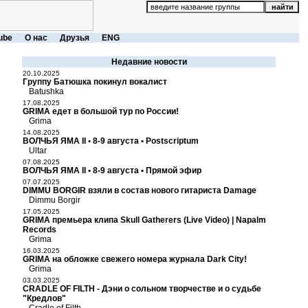
ube
О нас
Друзья
ENG
Недавние новости
20.10.2025
Группу Батюшка покинул вокалист
Batushka
17.08.2025
GRIMA едет в большой тур по России!
Grima
14.08.2025
ВОЛЧЬЯ ЯМА II • 8-9 августа • Postscriptum
Ultar
07.08.2025
ВОЛЧЬЯ ЯМА II • 8-9 августа • Прямой эфир
07.07.2025
DIMMU BORGIR взяли в состав нового гитариста Damage
Dimmu Borgir
17.05.2025
GRIMA премьера клипа Skull Gatherers (Live Video) | Napalm
Records
Grima
16.03.2025
GRIMA на обложке свежего номера журнала Dark City!
Grima
03.03.2025
CRADLE OF FILTH - Дэни о сольном творчестве и о судьбе
"Кредлов"