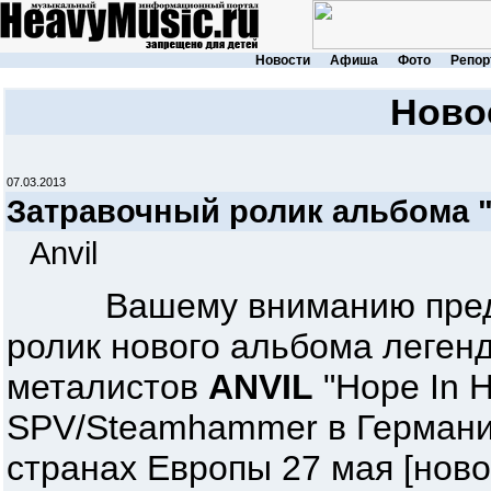
Новости
Афиша
Фото
Репор
Ново
07.03.2013
Затравочный ролик альбома "H
Anvil
Вашему вниманию предла
ролик нового альбома леген
металистов
ANVIL
"Hope In H
SPV/Steamhammer в Германии
странах Европы 27 мая [нов