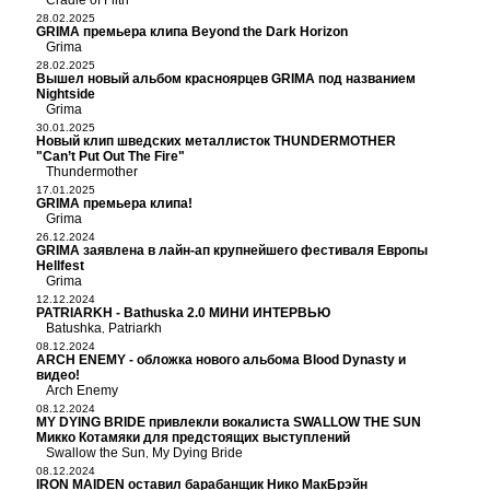
Cradle of Filth
28.02.2025
GRIMA премьера клипа Beyond the Dark Horizon
Grima
28.02.2025
Вышел новый альбом красноярцев GRIMA под названием
Nightside
Grima
30.01.2025
Новый клип шведских металлисток THUNDERMOTHER
"Can’t Put Out The Fire"
Thundermother
17.01.2025
GRIMA премьера клипа!
Grima
26.12.2024
GRIMA заявлена в лайн-ап крупнейшего фестиваля Европы
Hellfest
Grima
12.12.2024
PATRIARKH - Bathuska 2.0 МИНИ ИНТЕРВЬЮ
Batushka
Patriarkh
,
08.12.2024
ARCH ENEMY - обложка нового альбома Blood Dynasty и
видео!
Arch Enemy
08.12.2024
MY DYING BRIDE привлекли вокалиста SWALLOW THE SUN
Микко Котамяки для предстоящих выступлений
Swallow the Sun
My Dying Bride
,
08.12.2024
IRON MAIDEN оставил барабанщик Нико МакБрэйн