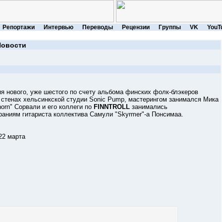
Репортажи
Интервью
Переводы
Рецензии
Группы
VK
YouT
Новости
нового, уже шестого по счету альбома финских фолк-блэкеров
в стенах хельсинкской студии Sonic Pump, мастерингом занимался Мика
orn" Сорвали и его коллеги по
FINNTROLL
занимались
раниям гитариста коллектива Самули "Skyrmer"-а Понсимаа.
22 марта