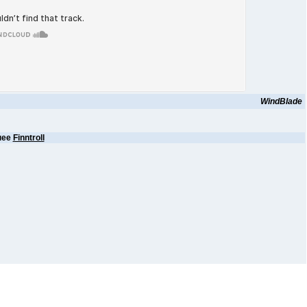
WindBlade
нее
Finntroll