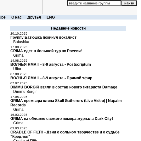
ube
О нас
Друзья
ENG
Недавние новости
20.10.2025
Группу Батюшка покинул вокалист
Batushka
17.08.2025
GRIMA едет в большой тур по России!
Grima
14.08.2025
ВОЛЧЬЯ ЯМА II • 8-9 августа • Postscriptum
Ultar
07.08.2025
ВОЛЧЬЯ ЯМА II • 8-9 августа • Прямой эфир
07.07.2025
DIMMU BORGIR взяли в состав нового гитариста Damage
Dimmu Borgir
17.05.2025
GRIMA премьера клипа Skull Gatherers (Live Video) | Napalm
Records
Grima
16.03.2025
GRIMA на обложке свежего номера журнала Dark City!
Grima
03.03.2025
CRADLE OF FILTH - Дэни о сольном творчестве и о судьбе
"Кредлов"