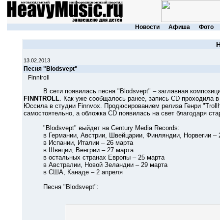
Новости
Афиша
Фото
13.02.2013
Песня "Blodsvept"
Finntroll
В сети появилась песня "Blodsvept" – заглавная композиция 
FINNTROLL
. Как уже сообщалось ранее, запись CD проходила 
Юссила в студии Finnvox. Продюсированием релиза Генри "Trollh
самостоятельно, а обложка CD появилась на свет благодаря ста
"Blodsvept" выйдет на Century Media Records:
в Германии, Австрии, Швейцарии, Финляндии, Норвегии – 
в Испании, Италии – 26 марта
в Швеции, Венгрии – 27 марта
в остальных странах Европы – 25 марта
в Австралии, Новой Зеландии – 29 марта
в США, Канаде – 2 апреля
Песня "Blodsvept":