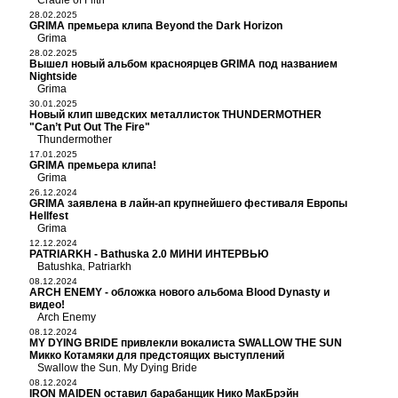
Cradle of Filth
28.02.2025
GRIMA премьера клипа Beyond the Dark Horizon
Grima
28.02.2025
Вышел новый альбом красноярцев GRIMA под названием
Nightside
Grima
30.01.2025
Новый клип шведских металлисток THUNDERMOTHER
"Can’t Put Out The Fire"
Thundermother
17.01.2025
GRIMA премьера клипа!
Grima
26.12.2024
GRIMA заявлена в лайн-ап крупнейшего фестиваля Европы
Hellfest
Grima
12.12.2024
PATRIARKH - Bathuska 2.0 МИНИ ИНТЕРВЬЮ
Batushka
Patriarkh
,
08.12.2024
ARCH ENEMY - обложка нового альбома Blood Dynasty и
видео!
Arch Enemy
08.12.2024
MY DYING BRIDE привлекли вокалиста SWALLOW THE SUN
Микко Котамяки для предстоящих выступлений
Swallow the Sun
My Dying Bride
,
08.12.2024
IRON MAIDEN оставил барабанщик Нико МакБрэйн