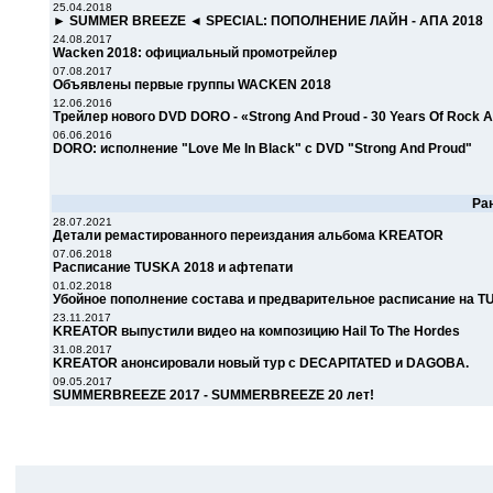
25.04.2018
► SUMMER BREEZE ◄ SPECIAL: ПОПОЛНЕНИЕ ЛАЙН - АПА 2018
24.08.2017
Wacken 2018: официальный промотрейлер
07.08.2017
Объявлены первые группы WACKEN 2018
12.06.2016
Трейлер нового DVD DORO - «Strong And Proud - 30 Years Of Rock 
06.06.2016
DORO: исполнение "Love Me In Black" с DVD "Strong And Proud"
Ра
28.07.2021
Детали ремастированного переиздания альбома KREATOR
07.06.2018
Расписание TUSKA 2018 и афтепати
01.02.2018
Убойное пополнение состава и предварительное расписание на T
23.11.2017
KREATOR выпустили видео на композицию Hail To The Hordes
31.08.2017
KREATOR анонсировали новый тур с DECAPITATED и DAGOBA.
09.05.2017
SUMMERBREEZE 2017 - SUMMERBREEZE 20 лет!