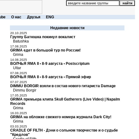
ube
О нас
Друзья
ENG
Недавние новости
20.10.2025
Группу Батюшка покинул вокалист
Batushka
17.08.2025
GRIMA едет в большой тур по России!
Grima
14.08.2025
ВОЛЧЬЯ ЯМА II • 8-9 августа • Postscriptum
Ultar
07.08.2025
ВОЛЧЬЯ ЯМА II • 8-9 августа • Прямой эфир
07.07.2025
DIMMU BORGIR взяли в состав нового гитариста Damage
Dimmu Borgir
17.05.2025
GRIMA премьера клипа Skull Gatherers (Live Video) | Napalm
Records
Grima
16.03.2025
GRIMA на обложке свежего номера журнала Dark City!
Grima
03.03.2025
CRADLE OF FILTH - Дэни о сольном творчестве и о судьбе
"Кредлов"