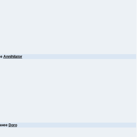
ее
Annihilator
анее
Doro