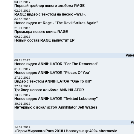
03.05.2017
Первый трейлер нового альбома RAGE
02.07.2016
RAGE: видео с текстом на песню «War».
04.06.2016
Новое видео от Rage - "The Devil Strikes Again"
21.01.2016
Премьера нового клипа RAGE
09.10.2015
Новый состав RAGE выпустит ЕР
Ран
08.11.2017
Новое видео ANNIHILATOR "For The Demented"
31.10.2017
Новое видео ANNIHILATOR "Pieces Of You"
27.10.2017
Видео с текстом ANNIHILATOR "One To Kill"
27.09.2017
Трейлер нового альбома ANNIHILATOR
13.09.2017
Новое видео ANNIHILATOR "Twisted Lobotomy"
30.01.2017
Интервью с вокалистом Annihilator Jeff Waters
Р
14.02.2019
«Герои Мирового Рока 2018 / Новокузнецк 400» aftermovie