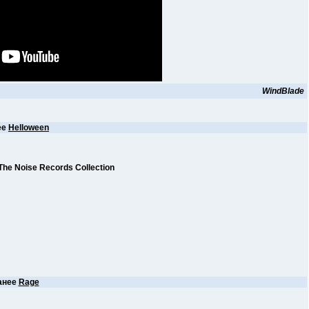
WindBlade
ее
Helloween
he Noise Records Collection
анее
Rage