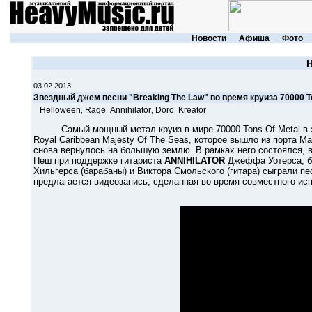
Новости
Афиша
Фото
03.02.2013
Звездный джем песни "Breaking The Law" во время круиза 70000 To
Helloween
Rage
Annihilator
Doro
Kreator
,
,
,
,
Самый мощный метал-круиз в мире 70000 Tons Of Metal в это
Royal Caribbean Majesty Of The Seas, которое вышло из порта М
снова вернулось на большую землю. В рамках него состоялся, 
Пеш при поддержке гитариста
ANNIHILATOR
Джеффа Уотерса, 
Хильгерса (барабаны) и Виктора Смольского (гитара) сыграли п
предлагается видеозапись, сделанная во время совместного исп