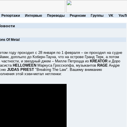
Репортажи
Интервью
Переводы
Рецензии
Группы
VK
YouT
Новости
ns Of Metal
м году проходил с 28 января по 1 февраля – он проходил на судне
айами, доплыло до Коберн-Тауна, что на острове Гранд Терк, а потом
в частности, и звездный джем – Милле Петроцца из
KREATOR
и Доро
басиста
HELLOWEEN
Маркуса Гросскопфа, музыкантов
RAGE
Андре
есню
JUDAS PRIEST
"Breaking The Law". Вашему вниманию
олнения этой хэви-метал нетленки: