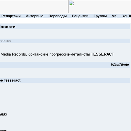
Репортажи
Интервью
Переводы
Рецензии
Группы
VK
YouT
Новости
 песню
edia Records, британские прогрессив-металисты
TESSERACT
WindBlade
ее
Tesseract
алях