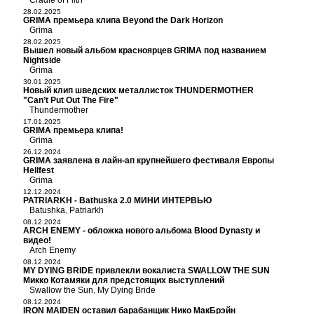
Cradle of Filth
28.02.2025
GRIMA премьера клипа Beyond the Dark Horizon
Grima
28.02.2025
Вышел новый альбом красноярцев GRIMA под названием
Nightside
Grima
30.01.2025
Новый клип шведских металлисток THUNDERMOTHER
"Can’t Put Out The Fire"
Thundermother
17.01.2025
GRIMA премьера клипа!
Grima
26.12.2024
GRIMA заявлена в лайн-ап крупнейшего фестиваля Европы
Hellfest
Grima
12.12.2024
PATRIARKH - Bathuska 2.0 МИНИ ИНТЕРВЬЮ
Batushka
Patriarkh
,
08.12.2024
ARCH ENEMY - обложка нового альбома Blood Dynasty и
видео!
Arch Enemy
08.12.2024
MY DYING BRIDE привлекли вокалиста SWALLOW THE SUN
Микко Котамяки для предстоящих выступлений
Swallow the Sun
My Dying Bride
,
08.12.2024
IRON MAIDEN оставил барабанщик Нико МакБрэйн