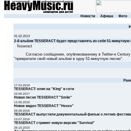
Новости
Афиша
Фото
01.02.2013
2-й альбом TESSERACT будет представлять из себя 51-минутную
Tesseract
Согласно сообщению, опубликованному в Twitter-е Century M
"превратили свой новый альбом в одну 51-минутную песню".
Ран
17.03.2018
TESSERACT: клип на "King" в сети
23.06.2017
Новая песня TESSERACT "Smile"
13.09.2016
Новое видео TESSERACT "Hexes"
26.08.2016
TESSERACT выпустили документальный фильм о летних фестив
13.07.2016
TESSERACT стримят новую версию "Survival"
26.10.2015