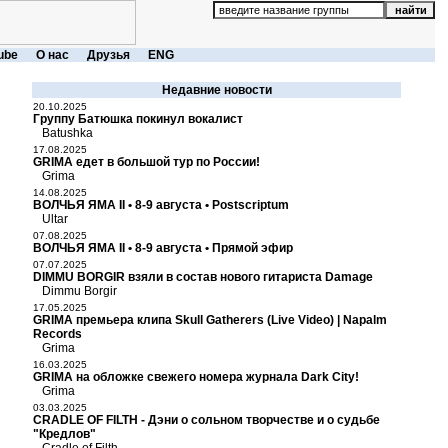
ube
О нас
Друзья
ENG
Недавние новости
20.10.2025
Группу Батюшка покинул вокалист
Batushka
17.08.2025
GRIMA едет в большой тур по России!
Grima
14.08.2025
ВОЛЧЬЯ ЯМА II • 8-9 августа • Postscriptum
Ultar
07.08.2025
ВОЛЧЬЯ ЯМА II • 8-9 августа • Прямой эфир
07.07.2025
DIMMU BORGIR взяли в состав нового гитариста Damage
Dimmu Borgir
17.05.2025
GRIMA премьера клипа Skull Gatherers (Live Video) | Napalm
Records
Grima
16.03.2025
GRIMA на обложке свежего номера журнала Dark City!
Grima
03.03.2025
CRADLE OF FILTH - Дэни о сольном творчестве и о судьбе
"Кредлов"