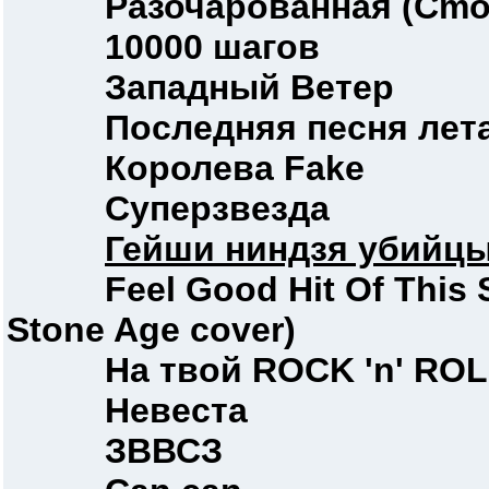
Разочарованная (Сmo
10000 шагов
Западный Ветер
Последняя песня лет
Королева Fake
Суперзвезда
Гейши ниндзя убийц
Feel Good Hit Of This S
Stone Age cover)
На твой ROCK 'n' ROL
Невеста
ЗВВСЗ