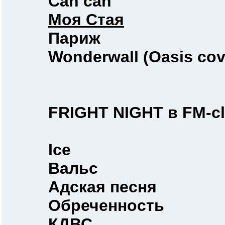
Can can
Моя Стая
Париж
Wonderwall (Oasis cov
FRIGHT NIGHT в FM-cl
Ice
Вальс
Адская песня
Обреченность
КДВС