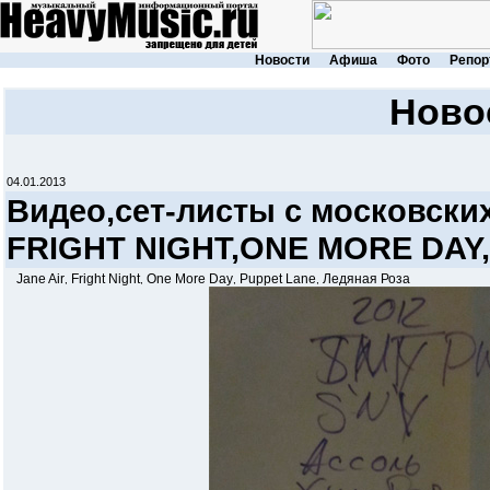
Новости
Афиша
Фото
Репор
Ново
04.01.2013
Видео,сет-листы c московски
FRIGHT NIGHT,ONE MORE DAY,
Jane Air
Fright Night
One More Day
Puppet Lane
Ледяная Роза
,
,
,
,