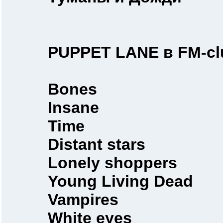
PUPPET LANE в FM-cl
Bones
Insane
Time
Distant stars
Lonely shoppers
Young Living Dead
Vampires
White eyes