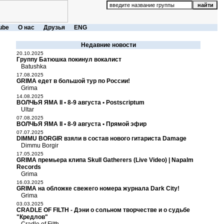
ube
О нас
Друзья
ENG
Недавние новости
20.10.2025
Группу Батюшка покинул вокалист
Batushka
17.08.2025
GRIMA едет в большой тур по России!
Grima
14.08.2025
ВОЛЧЬЯ ЯМА II • 8-9 августа • Postscriptum
Ultar
07.08.2025
ВОЛЧЬЯ ЯМА II • 8-9 августа • Прямой эфир
07.07.2025
DIMMU BORGIR взяли в состав нового гитариста Damage
Dimmu Borgir
17.05.2025
GRIMA премьера клипа Skull Gatherers (Live Video) | Napalm
Records
Grima
16.03.2025
GRIMA на обложке свежего номера журнала Dark City!
Grima
03.03.2025
CRADLE OF FILTH - Дэни о сольном творчестве и о судьбе
"Кредлов"