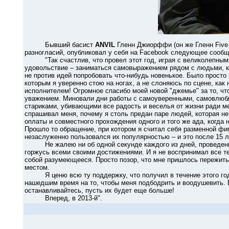
Бывший басист
ANVIL
Гленн Джиорффи (он же Гленн Five 
разногласий, опубликовал у себя на Facebook следующее сообщ
"Так счастлив, что провел этот год, играя с великолепным
удовольствие – заниматься самовыражением рядом с людьми, ко
не против идей попробовать что-нибудь новенькое. Было прост
которым я уверенно стою на ногах, а не слоняюсь по сцене, как
исполнителем! Огромное спасибо моей новой "джемье" за то, чт
уважением. Миновали дни работы с самоуверенными, самовлюб
стариками, убивающими все радость и веселья от жизни ради м
спрашивал меня, почему я столь предан паре людей, которая не
оплаты и совместного прохождения одного и того же ада, когда н
Прошло то обращение, при котором я считал себя разменной фиг
незаслуженно пользовался их популярностью – и это после 15 ле
Не жалею ни об одной секунде каждого из дней, проведенны
горжусь всеми своими достижениями. И я не воспринимал все т
собой разумеющееся. Просто позор, что мне пришлось пережить 
местом.
Я ценю всю ту поддержку, что получил в течение этого года
нашедшим время на то, чтобы меня подбодрить и воодушевить. 
останавливайтесь, пусть их будет еще больше!
Вперед, в 2013-й".