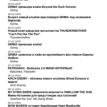
Cradle of Filth
28.02.2025
GRIMA премьера клипа Beyond the Dark Horizon
Grima
28.02.2025
Вышел новый альбом красноярцев GRIMA под названием
Nightside
Grima
30.01.2025
Новый клип шведских металлисток THUNDERMOTHER
"Can’t Put Out The Fire"
Thundermother
17.01.2025
GRIMA премьера клипа!
Grima
26.12.2024
GRIMA заявлена в лайн-ап крупнейшего фестиваля Европы
Hellfest
Grima
12.12.2024
PATRIARKH - Bathuska 2.0 МИНИ ИНТЕРВЬЮ
Batushka
Patriarkh
,
08.12.2024
ARCH ENEMY - обложка нового альбома Blood Dynasty и
видео!
Arch Enemy
08.12.2024
MY DYING BRIDE привлекли вокалиста SWALLOW THE SUN
Микко Котамяки для предстоящих выступлений
Swallow the Sun
My Dying Bride
,
08.12.2024
IRON MAIDEN оставил барабанщик Нико МакБрэйн