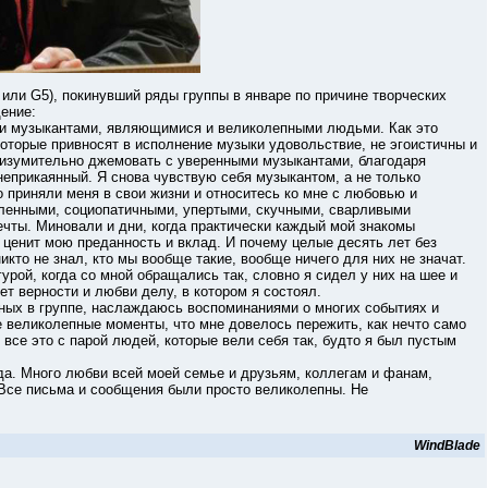
или G5), покинувший ряды группы в январе по причине творческих
ение:
и музыкантами, являющимися и великолепными людьми. Как это
торые привносят в исполнение музыки удовольствие, не эгоистичны и
о изумительно джемовать с уверенными музыкантами, благодаря
 неприкаянный. Я снова чувствую себя музыкантом, а не только
о приняли меня в свои жизни и относитесь ко мне с любовью и
ленными, социопатичными, упертыми, скучными, сварливыми
ечты. Миновали и дни, когда практически каждый мой знакомы
 ценит мою преданность и вклад. И почему целые десять лет без
икто не знал, кто мы вообще такие, вообще ничего для них не значат.
урой, когда со мной обращались так, словно я сидел у них на шее и
т верности и любви делу, в котором я состоял.
х в группе, наслаждаюсь воспоминаниями о многих событиях и
е великолепные моменты, что мне довелось пережить, как нечто само
все это с парой людей, которые вели себя так, будто я был пустым
. Много любви всей моей семье и друзьям, коллегам и фанам,
Все письма и сообщения были просто великолепны. Не
WindBlade