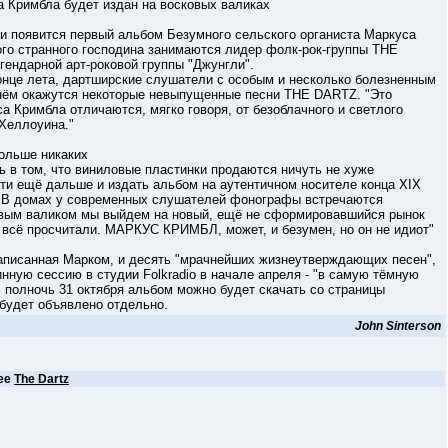
римбла будет издан на восковых валиках
появится первый альбом Безумного сельского органиста Маркуса
го странного господина занимаются лидер фолк-рок-группы THE
ендарной арт-роковой группы "Джунгли".
е лета, дартширские слушатели с особым и несколько болезненным
а нём окажутся некоторые невыпущенные песни THE DARTZ. "Это
а Кримбла отличаются, мягко говоря, от безоблачного и светлого
 Хеллоуина."
ольше никаких
 том, что виниловые пластинки продаются ничуть не хуже
и ещё дальше и издать альбом на аутентичном носителе конца XIX
о! В домах у современных слушателей фонографы встречаются
ковым валиком мы выйдем на новый, ещё не сформировавшийся рынок
всё просчитали. МАРКУС КРИМБЛ, может, и безумен, но он не идиот"
исанная Марком, и десять "мрачнейших жизнеутверждающих песен",
инную сессию в студии Folkradio в начале апреля - "в самую тёмную
 В полночь 31 октября альбом можно будет скачать со страницы
 будет объявлено отдельно.
John Sinterson
ее
The Dartz