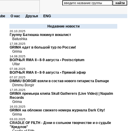
ube
О нас
Друзья
ENG
Недавние новости
20.10.2025
Группу Батюшка покинул вокалист
Batushka
17.08.2025
GRIMA едет в большой тур по России!
Grima
14.08.2025
ВОЛЧЬЯ ЯМА II • 8-9 августа • Postscriptum
Ultar
07.08.2025
ВОЛЧЬЯ ЯМА II • 8-9 августа • Прямой эфир
07.07.2025
DIMMU BORGIR взяли в состав нового гитариста Damage
Dimmu Borgir
17.05.2025
GRIMA премьера клипа Skull Gatherers (Live Video) | Napalm
Records
Grima
16.03.2025
GRIMA на обложке свежего номера журнала Dark City!
Grima
03.03.2025
CRADLE OF FILTH - Дэни о сольном творчестве и о судьбе
"Кредлов"