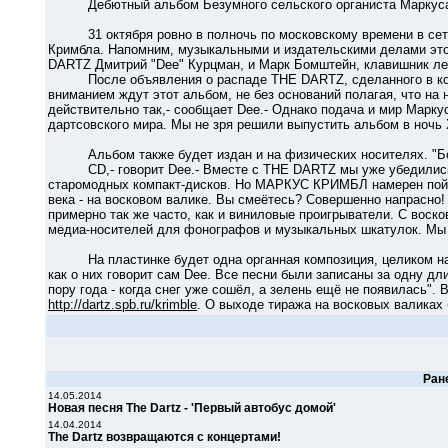
Дебютный альбом Безумного сельского органиста Маркуса К
31 октября ровно в полночь по московскому времени в сети 
Кримбла. Напомним, музыкальными и издательскими делами это
DARTZ Дмитрий "Dee" Курцман, и Марк Бомштейн, клавишник лег
После объявления о распаде THE DARTZ, сделанного в конц
вниманием ждут этот альбом, не без оснований полагая, что н
действительно так,- сообщает Dee.- Однако подача и мир Маркус
дартсовского мира. Мы не зря решили выпустить альбом в ночь
Альбом также будет издан и на физических носителях. "Б
CD,- говорит Dee.- Вместе с THE DARTZ мы уже убедились в
старомодных компакт-дисков. Но МАРКУС КРИМБЛ намерен пойт
века - на восковом валике. Вы смеётесь? Совершенно напрасн
примерно так же часто, как и виниловые проигрыватели. С вос
медиа-носителей для фонографов и музыкальных шкатулок. Мы 
На пластинке будет одна органная композиция, целиком нап
как о них говорит сам Dee. Все песни были записаны за одну дл
пору года - когда снег уже сошёл, а зелень ещё не появилась".
http://dartz.spb.ru/krimble
. О выходе тиража на восковых валиках
Ран
14.05.2014
Новая песня The Dartz - 'Первый автобус домой'
14.04.2014
The Dartz возвращаются с концертами!