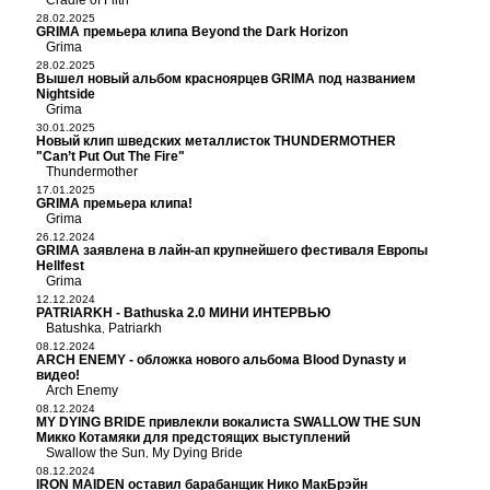
Cradle of Filth
28.02.2025
GRIMA премьера клипа Beyond the Dark Horizon
Grima
28.02.2025
Вышел новый альбом красноярцев GRIMA под названием
Nightside
Grima
30.01.2025
Новый клип шведских металлисток THUNDERMOTHER
"Can’t Put Out The Fire"
Thundermother
17.01.2025
GRIMA премьера клипа!
Grima
26.12.2024
GRIMA заявлена в лайн-ап крупнейшего фестиваля Европы
Hellfest
Grima
12.12.2024
PATRIARKH - Bathuska 2.0 МИНИ ИНТЕРВЬЮ
Batushka
Patriarkh
,
08.12.2024
ARCH ENEMY - обложка нового альбома Blood Dynasty и
видео!
Arch Enemy
08.12.2024
MY DYING BRIDE привлекли вокалиста SWALLOW THE SUN
Микко Котамяки для предстоящих выступлений
Swallow the Sun
My Dying Bride
,
08.12.2024
IRON MAIDEN оставил барабанщик Нико МакБрэйн