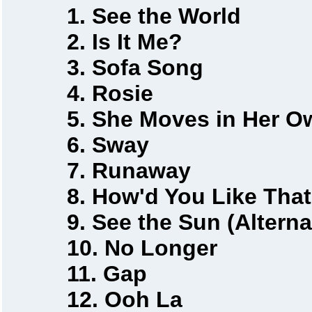
1. See the World
2. Is It Me?
3. Sofa Song
4. Rosie
5. She Moves in Her O
6. Sway
7. Runaway
8. How'd You Like That
9. See the Sun (Alternat
10. No Longer
11. Gap
12. Ooh La