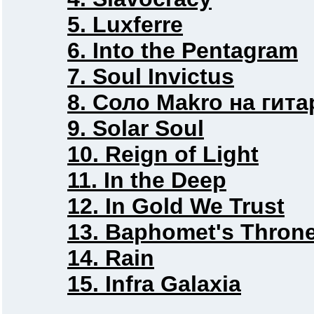
5. Luxferre
6. Into the Pentagram
7. Soul Invictus
8. Соло Makro на гита
9. Solar Soul
10. Reign of Light
11. In the Deep
12. In Gold We Trust
13. Baphomet's Thron
14. Rain
15. Infra Galaxia