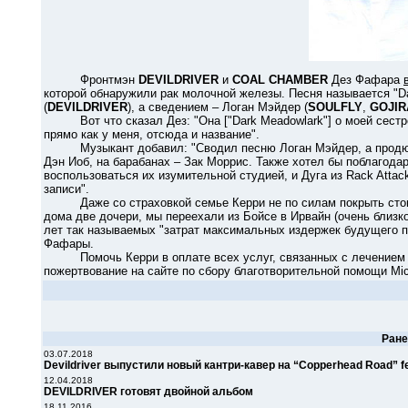
Фронтмэн
DEVILDRIVER
и
COAL CHAMBER
Дез Фафара
которой обнаружили рак молочной железы. Песня называется "D
(
DEVILDRIVER
), а сведением – Логан Мэйдер (
SOULFLY
,
GOJIR
Вот что сказал Дез: "Она ["Dark Meadowlark"] о моей сестре
прямо как у меня, отсюда и название".
Музыкант добавил: "Сводил песню Логан Мэйдер, а продюсиро
Дэн Иоб, на барабанах – Зак Моррис. Также хотел бы поблагодари
воспользоваться их изумительной студией, и Дуга из Rack Attac
записи".
Даже со страховкой семье Керри не по силам покрыть стоимо
дома две дочери, мы переехали из Бойсе в Ирвайн (очень близк
лет так называемых "затрат максимальных издержек будущего п
Фафары.
Помочь Керри в оплате всех услуг, связанных с лечением р
пожертвование на сайте по сбору благотворительной помощи Micr
Ран
03.07.2018
Devildriver выпустили новый кантри-кавер на “Copperhead Road” f
12.04.2018
DEVILDRIVER готовят двойной альбом
18.11.2016