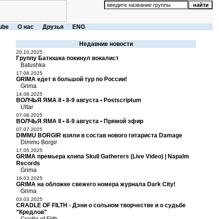
ube
О нас
Друзья
ENG
Недавние новости
20.10.2025
Группу Батюшка покинул вокалист
Batushka
17.08.2025
GRIMA едет в большой тур по России!
Grima
14.08.2025
ВОЛЧЬЯ ЯМА II • 8-9 августа • Postscriptum
Ultar
07.08.2025
ВОЛЧЬЯ ЯМА II • 8-9 августа • Прямой эфир
07.07.2025
DIMMU BORGIR взяли в состав нового гитариста Damage
Dimmu Borgir
17.05.2025
GRIMA премьера клипа Skull Gatherers (Live Video) | Napalm
Records
Grima
16.03.2025
GRIMA на обложке свежего номера журнала Dark City!
Grima
03.03.2025
CRADLE OF FILTH - Дэни о сольном творчестве и о судьбе
"Кредлов"