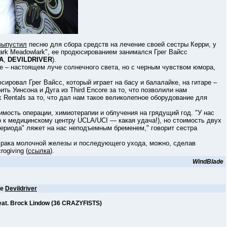
выпустил
песню для сбора средств на лечение своей сестры Керри, у
ark Meadowlark", ее продюсированием занимался Грег Вайсс
A
,
DEVILDRIVER
).
 – настоящем луче солнечного света, но с черным чувством юмора,
вал Грег Вайсс, который играет на басу и балалайке, на гитаре –
ть Уинсона и Дуга из Third Encore за то, что позволили нам
k Rentals за то, что дал нам такое великолепное оборудование для
сть операции, химиотерапии и облучения на грядущий год. "У нас
о к медицинскому центру UCLA/UCI — какая удача!), но стоимость двух
ериода" ляжет на нас неподъемным бременем," говорит сестра
ака молочной железы и последующего ухода, можно, сделав
ogiving (
ссылка
).
WindBlade
ее
Devildriver
eat. Brock Lindow (36 CRAZYFISTS)