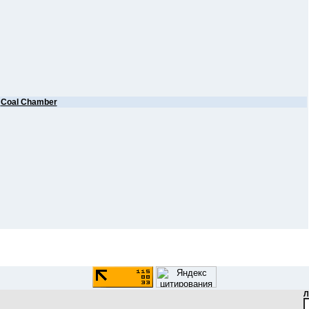
е
Coal Chamber
Л