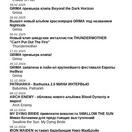
Cradle of Filth
28.02.2025
GRIMA премьера клипа Beyond the Dark Horizon
Grima
28.02.2025
Вышел новый альбом красноярцев GRIMA под названием
Nightside
Grima
30.01.2025
Новый клип шведских металлисток THUNDERMOTHER
"Can’t Put Out The Fire"
Thundermother
17.01.2025
GRIMA премьера клипа!
Grima
26.12.2024
GRIMA заявлена в лайн-ап крупнейшего фестиваля Европы
Hellfest
Grima
12.12.2024
PATRIARKH - Bathuska 2.0 МИНИ ИНТЕРВЬЮ
Batushka
Patriarkh
,
08.12.2024
ARCH ENEMY - обложка нового альбома Blood Dynasty и
видео!
Arch Enemy
08.12.2024
MY DYING BRIDE привлекли вокалиста SWALLOW THE SUN
Микко Котамяки для предстоящих выступлений
Swallow the Sun
My Dying Bride
,
08.12.2024
IRON MAIDEN оставил барабанщик Нико МакБрэйн