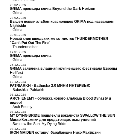
Cradle of Filth
28.02.2025
GRIMA премьера клипа Beyond the Dark Horizon
Grima
28.02.2025
Вышел новый альбом красноярцев GRIMA под названием
Nightside
Grima
30.01.2025
Новый клип шведских металлисток THUNDERMOTHER
"Can’t Put Out The Fire"
Thundermother
17.01.2025
GRIMA премьера клипа!
Grima
26.12.2024
GRIMA заявлена в лайн-ап крупнейшего фестиваля Европы
Hellfest
Grima
12.12.2024
PATRIARKH - Bathuska 2.0 МИНИ ИНТЕРВЬЮ
Batushka
Patriarkh
,
08.12.2024
ARCH ENEMY - обложка нового альбома Blood Dynasty и
видео!
Arch Enemy
08.12.2024
MY DYING BRIDE привлекли вокалиста SWALLOW THE SUN
Микко Котамяки для предстоящих выступлений
Swallow the Sun
My Dying Bride
,
08.12.2024
IRON MAIDEN оставил барабанщик Нико МакБрэйн