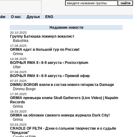
ube
О нас
Друзья
ENG
Недавние новости
20.10.2025
Группу Батюшка покинул вокалист
Batushka
17.08.2025
GRIMA едет в большой тур по России!
Grima
14.08.2025
ВОЛЧЬЯ ЯМА II • 8-9 августа • Postscriptum
Ultar
07.08.2025
ВОЛЧЬЯ ЯМА II • 8-9 августа • Прямой эфир
07.07.2025
DIMMU BORGIR взяли в состав нового гитариста Damage
Dimmu Borgir
17.05.2025
GRIMA премьера клипа Skull Gatherers (Live Video) | Napalm
Records
Grima
16.03.2025
GRIMA на обложке свежего номера журнала Dark City!
Grima
03.03.2025
CRADLE OF FILTH - Дэни о сольном творчестве и о судьбе
"Кредлов"