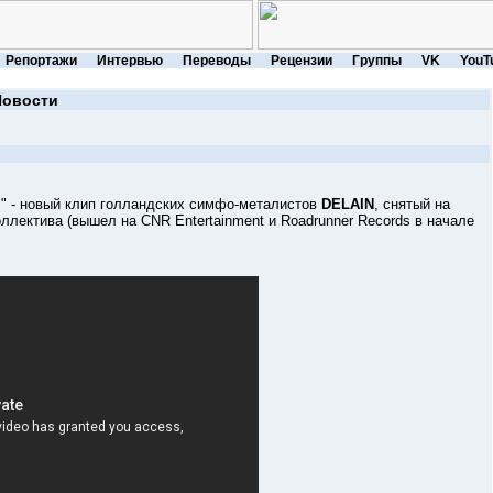
Репортажи
Интервью
Переводы
Рецензии
Группы
VK
YouT
Новости
- новый клип голландских симфо-металистов
DELAIN
, снятый на
ллектива (вышел на CNR Entertainment и Roadrunner Records в начале