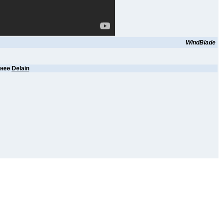
WindBlade
анее
Delain