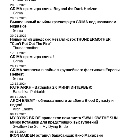
Cradle of Filth
28.02.2025
GRIMA премьера клипа Beyond the Dark Horizon
Grima
28.02.2025
Вышел новый альбом красноярцев GRIMA под названием
Nightside
Grima
30.01.2025
Новый клип шведских металлисток THUNDERMOTHER
"Can’t Put Out The Fire"
Thundermother
17.01.2025
GRIMA премьера клипа!
Grima
26.12.2024
GRIMA заявлена в лайн-ап крупнейшего фестиваля Европы
Hellfest
Grima
12.12.2024
PATRIARKH - Bathuska 2.0 МИНИ ИНТЕРВЬЮ
Batushka
Patriarkh
,
08.12.2024
ARCH ENEMY - обложка нового альбома Blood Dynasty и
видео!
Arch Enemy
08.12.2024
MY DYING BRIDE привлекли вокалиста SWALLOW THE SUN
Микко Котамяки для предстоящих выступлений
Swallow the Sun
My Dying Bride
,
08.12.2024
IRON MAIDEN оставил барабанщик Нико МакБрэйн