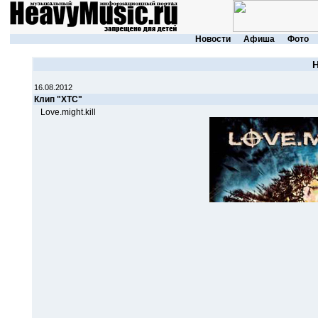
Новости
Афиша
Фото
16.08.2012
Клип "XTC"
Love.might.kill