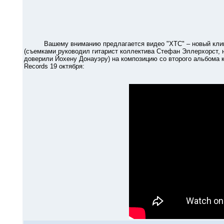
Вашему вниманию предлагается видео "XTC" – новый клип 
(съемками руководил гитарист коллектива Стефан Эллерхорст, 
доверили Йохену Донауэру) на композицию со второго альбома ко
Records 19 октября: