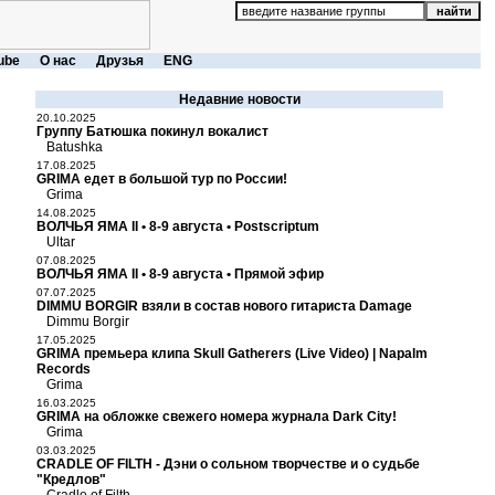
ube
О нас
Друзья
ENG
Недавние новости
20.10.2025
Группу Батюшка покинул вокалист
Batushka
17.08.2025
GRIMA едет в большой тур по России!
Grima
14.08.2025
ВОЛЧЬЯ ЯМА II • 8-9 августа • Postscriptum
Ultar
07.08.2025
ВОЛЧЬЯ ЯМА II • 8-9 августа • Прямой эфир
07.07.2025
DIMMU BORGIR взяли в состав нового гитариста Damage
Dimmu Borgir
17.05.2025
GRIMA премьера клипа Skull Gatherers (Live Video) | Napalm
Records
Grima
16.03.2025
GRIMA на обложке свежего номера журнала Dark City!
Grima
03.03.2025
CRADLE OF FILTH - Дэни о сольном творчестве и о судьбе
"Кредлов"