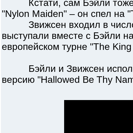
Кстати, сам Бэйли тоже п
"Nylon Maiden" – он спел на 
Звижсен входил в число 
выступали вместе с Бэйли н
европейском турне "The King 
Бэйли и Звижсен исполня
версию "Hallowed Be Thy Nam