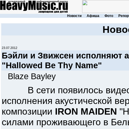
Новости
Афиша
Фото
Репор
Ново
23.07.2012
Бэйли и Звижсен исполняют 
"Hallowed Be Thy Name"
Blaze Bayley
В сети появилось видеоз
исполнения акустической ве
композиции
IRON MAIDEN
"H
силами проживающего в Бель