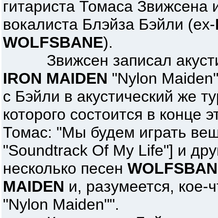
гитариста Томаса Звижсена и
вокалиста Блэйза Бэйли (ex-
WOLFSBANE
).
Звижсен записал акустич
IRON MAIDEN
"Nylon Maiden"
с Бэйли в акустический же т
которого состоится в конце э
Томас: "Мы будем играть вещ
"Soundtrack Of My Life"] и др
несколько песен
WOLFSBAN
MAIDEN
и, разумеется, кое-
"Nylon Maiden"".