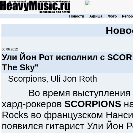
Новости
Афиша
Фото
Репор
Ново
06.06.2012
Ули Йон Рот исполнил с SCOR
The Sky"
Scorpions
Uli Jon Roth
,
Во время выступления з
хард-рокеров
SCORPIONS
на
Rocks во французском Нанси
появился гитарист Ули Йон Р