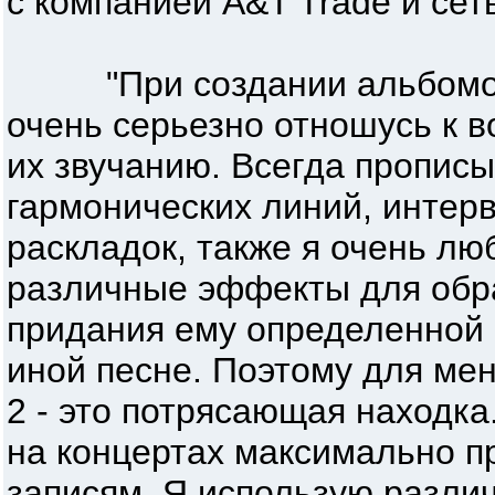
с компанией A&T Trade и сет
"При создании альбомов, 
очень серьезно отношусь к 
их звучанию. Всегда пропис
гармонических линий, интер
раскладок, также я очень л
различные эффекты для обра
придания ему определенной 
иной песне. Поэтому для м
2 - это потрясающая находка
на концертах максимально 
записям. Я использую разли