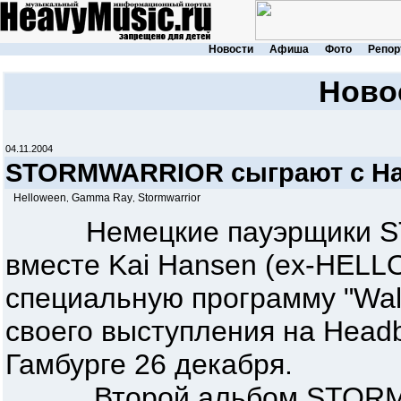
Новости
Афиша
Фото
Репор
Ново
04.11.2004
STORMWARRIOR сыграют с Ha
Helloween
Gamma Ray
Stormwarrior
,
,
Немецкие пауэрщики ST
вместе Kai Hansen (ex-HEL
специальную программу "Walls
своего выступления на Headb
Гамбурге 26 декабря.
Второй альбом STORMWA