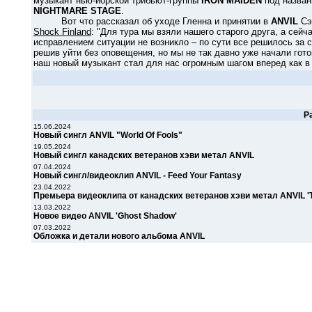
музыкант нью-йорской трибьют-группы
IRON MAIDEN
под назва
NIGHTMARE STAGE
.
Вот что рассказал об уходе Гленна и принятии в
ANVIL
Сэл
Shock Finland
: "Для тура мы взяли нашего старого друга, а сей
исправлением ситуации не возникло – по сути все решилось за 
решив уйти без оповещения, но мы не так давно уже начали гото
наш новый музыкант стал для нас огромным шагом вперед как в 
Р
15.06.2024
Новый сингл ANVIL "World Of Fools"
19.05.2024
Новый сингл канадских ветеранов хэви метал ANVIL
07.04.2024
Новый сингл/видеоклип ANVIL - Feed Your Fantasy
23.04.2022
Премьера видеоклипа от канадских ветеранов хэви метал ANVIL 'T
13.03.2022
Новое видео ANVIL 'Ghost Shadow'
07.03.2022
Обложка и детали нового альбома ANVIL