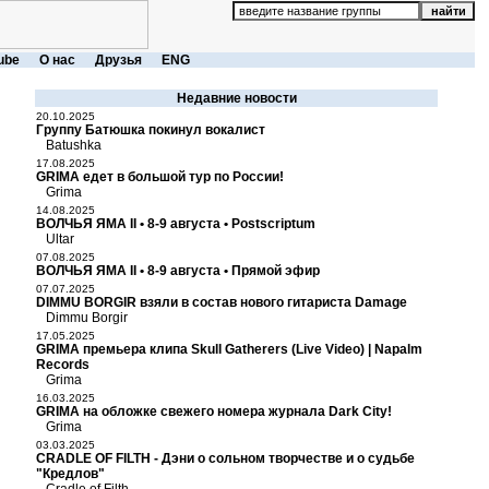
ube
О нас
Друзья
ENG
Недавние новости
20.10.2025
Группу Батюшка покинул вокалист
Batushka
17.08.2025
GRIMA едет в большой тур по России!
Grima
14.08.2025
ВОЛЧЬЯ ЯМА II • 8-9 августа • Postscriptum
Ultar
07.08.2025
ВОЛЧЬЯ ЯМА II • 8-9 августа • Прямой эфир
07.07.2025
DIMMU BORGIR взяли в состав нового гитариста Damage
Dimmu Borgir
17.05.2025
GRIMA премьера клипа Skull Gatherers (Live Video) | Napalm
Records
Grima
16.03.2025
GRIMA на обложке свежего номера журнала Dark City!
Grima
03.03.2025
CRADLE OF FILTH - Дэни о сольном творчестве и о судьбе
"Кредлов"