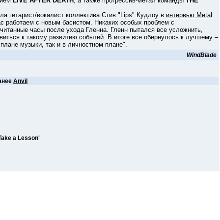
нием
LIVE AFTER DEATH
, а также прогрессив-метал команды
THE
а гитарист/вокалист коллектива Стив "Lips" Кудлоу в
интервью Metal
час работаем с новым басистом. Никаких особых проблем с
считанные часы после ухода Гленна. Гленн пытался все усложнить,
виться к такому развитию событий. В итоге все обернулось к лучшему –
плане музыки, так и в личностном плане".
WindBlade
анее
Anvil
ake a Lesson'