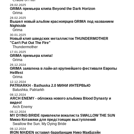
Cradle of Filth
28.02.2025
GRIMA премьера клипа Beyond the Dark Horizon
Grima
28.02.2025
Вышел новый альбом красноярцев GRIMA под названием
Nightside
Grima
30.01.2025
Новый клип шведских металлисток THUNDERMOTHER
"Can’t Put Out The Fire"
Thundermother
17.01.2025
GRIMA премьера клипа!
Grima
26.12.2024
GRIMA заявлена в лайн-ап крупнейшего фестиваля Европы
Hellfest
Grima
12.12.2024
PATRIARKH - Bathuska 2.0 МИНИ ИНТЕРВЬЮ
Batushka
Patriarkh
,
08.12.2024
ARCH ENEMY - обложка нового альбома Blood Dynasty и
видео!
Arch Enemy
08.12.2024
MY DYING BRIDE привлекли вокалиста SWALLOW THE SUN
Микко Котамяки для предстоящих выступлений
Swallow the Sun
My Dying Bride
,
08.12.2024
IRON MAIDEN оставил барабанщик Нико МакБрэйн