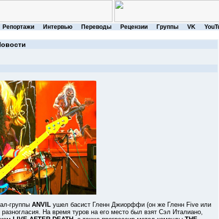
Репортажи
Интервью
Переводы
Рецензии
Группы
VK
YouT
Новости
ал-группы
ANVIL
ушел басист Гленн Джиорффи (он же Гленн Five или
 разногласия. На время туров на его место был взят Сэл Италиано,