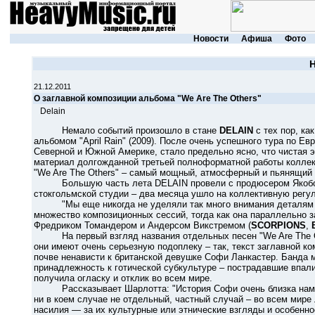
Новости
Афиша
Фото
21.12.2011
О заглавной композиции альбома "We Are The Others"
Delain
Немало событий произошло в стане
DELAIN
с тех пор, ка
альбомом "April Rain" (2009). После очень успешного тура по Е
Северной и Южной Америке, стало предельно ясно, что чистая 
материал долгожданной третьей полноформатной работы колле
"We Are The Others" – самый мощный, атмосферный и пьянящий 
Большую часть лета DELAIN провели с продюсером Якобо
стокгольмской студии – два месяца ушло на коллективную регул
"Мы еще никогда не уделяли так много внимания деталям п
множество композиционных сессий, тогда как она параллельно 
Фредриком Томандером и Андерсом Викстремом (
SCORPIONS
,
На первый взгляд названия отдельных песен "We Are The Oth
они имеют очень серьезную подоплеку – так, текст заглавной к
почве ненависти к британской девушке Софи Ланкастер. Банда 
принадлежность к готической субкультуре – пострадавшие впали
получила огласку и отклик во всем мире.
Рассказывает Шарлотта: "История Софи очень близка нам, п
ни в коем случае не отдельный, частный случай – во всем мир
насилия — за их культурные или этнические взгляды и особенно