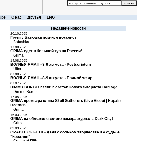
ube
О нас
Друзья
ENG
Недавние новости
20.10.2025
Группу Батюшка покинул вокалист
Batushka
17.08.2025
GRIMA едет в большой тур по России!
Grima
14.08.2025
ВОЛЧЬЯ ЯМА II • 8-9 августа • Postscriptum
Ultar
07.08.2025
ВОЛЧЬЯ ЯМА II • 8-9 августа • Прямой эфир
07.07.2025
DIMMU BORGIR взяли в состав нового гитариста Damage
Dimmu Borgir
17.05.2025
GRIMA премьера клипа Skull Gatherers (Live Video) | Napalm
Records
Grima
16.03.2025
GRIMA на обложке свежего номера журнала Dark City!
Grima
03.03.2025
CRADLE OF FILTH - Дэни о сольном творчестве и о судьбе
"Кредлов"