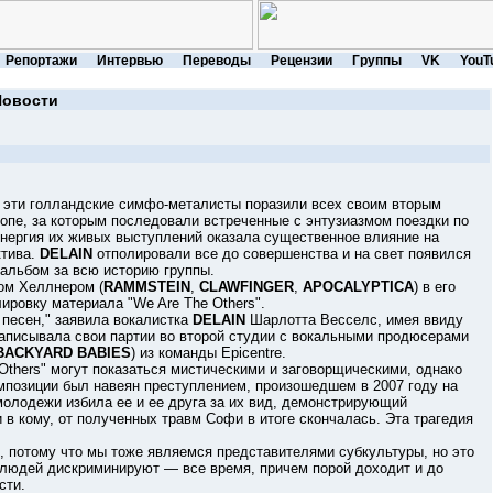
Репортажи
Интервью
Переводы
Рецензии
Группы
VK
YouT
Новости
к эти голландские симфо-металисты поразили всех своим вторым
вропе, за которым последовали встреченные с энтузиазмом поездки по
энергия их живых выступлений оказала существенное влияние на
ктива.
DELAIN
отполировали все до совершенства и на свет появился
альбом за всю историю группы.
м Хеллнером (
RAMMSTEIN
,
CLAWFINGER
,
APOCALYPTICA
) в его
ировку материала "We Are The Others".
есен," заявила вокалистка
DELAIN
Шарлотта Весселс, имея ввиду
записывала свои партии во второй студии с вокальными продюсерами
BACKYARD BABIES
) из команды Epicentre.
ers" могут показаться мистическими и заговорщическими, однако
омпозиции был навеян преступлением, произошедшем в 2007 году на
молодежи избила ее и ее друга за их вид, демонстрирующий
 в кому, от полученных травм Софи в итоге скончалась. Эта трагедия
отому что мы тоже являемся представителями субкультуры, но это
е людей дискриминируют — все время, причем порой доходит и до
сти.