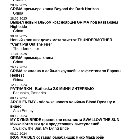
Cradle of Filth
28.02.2025
GRIMA премьера клипа Beyond the Dark Horizon
Grima
28.02.2025
Вышел новый альбом красноярцев GRIMA под названием
Nightside
Grima
30.01.2025
Новый клип шведских металлисток THUNDERMOTHER
"Can’t Put Out The Fire"
Thundermother
17.01.2025
GRIMA премьера клипа!
Grima
26.12.2024
GRIMA заявлена в лайн-ап крупнейшего фестиваля Европы
Hellfest
Grima
12.12.2024
PATRIARKH - Bathuska 2.0 МИНИ ИНТЕРВЬЮ
Batushka
Patriarkh
,
08.12.2024
ARCH ENEMY - обложка нового альбома Blood Dynasty и
видео!
Arch Enemy
08.12.2024
MY DYING BRIDE привлекли вокалиста SWALLOW THE SUN
Микко Котамяки для предстоящих выступлений
Swallow the Sun
My Dying Bride
,
08.12.2024
IRON MAIDEN оставил барабанщик Нико МакБрэйн