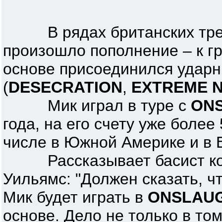
В рядах британских тр
произошло пополнение – к г
основе присоединился ударн
(
DESECRATION
,
EXTREME N
Мик играл в туре с
ON
года, на его счету уже более
числе в Южной Америке и в 
Рассказывает басист ко
Уильямс: "Должен сказать, ч
Мик будет играть в
ONSLAU
основе. Дело не только в то