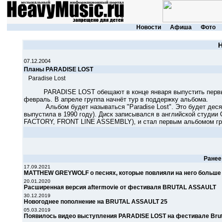
Новости
Афиша
Фото
07.12.2004
Планы PARADISE LOST
Paradise Lost
PARADISE LOST обещают в конце января выпустить первый си
февраль. В апреле группа начнёт тур в поддержку альбома.
Альбом будет называться "Paradise Lost". Это будет десятый
выпустила в 1990 году). Диск записывался в английской студии
FACTORY, FRONT LINE ASSEMBLY), и стал первым альбомом группы
Ране
17.09.2021
MATTHEW GREYWOLF о песнях, которые повлияли на него больше
20.01.2020
Расширенная версия aftermovie от фестиваля BRUTAL ASSAULT
30.12.2019
Новогоднее пополнение на BRUTAL ASSAULT 25
05.03.2019
Появилось видео выступления PARADISE LOST на фестивале Bruta