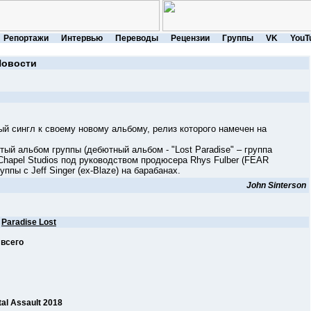
Репортажи
Интервью
Переводы
Рецензии
Группы
VK
YouT
Новости
нгл к своему новому альбому, релиз которого намечен на
 альбом группы (дебютный альбом - "Lost Paradise" – группа
 Chapel Studios под руководством продюсера Rhys Fulber (FEAR
 с Jeff Singer (ex-Blaze) на барабанах.
John Sinterson
е
Paradise Lost
 всего
l Assault 2018