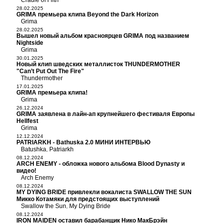
Cradle of Filth
28.02.2025
GRIMA премьера клипа Beyond the Dark Horizon
Grima
28.02.2025
Вышел новый альбом красноярцев GRIMA под названием
Nightside
Grima
30.01.2025
Новый клип шведских металлисток THUNDERMOTHER
"Can’t Put Out The Fire"
Thundermother
17.01.2025
GRIMA премьера клипа!
Grima
26.12.2024
GRIMA заявлена в лайн-ап крупнейшего фестиваля Европы
Hellfest
Grima
12.12.2024
PATRIARKH - Bathuska 2.0 МИНИ ИНТЕРВЬЮ
Batushka
Patriarkh
,
08.12.2024
ARCH ENEMY - обложка нового альбома Blood Dynasty и
видео!
Arch Enemy
08.12.2024
MY DYING BRIDE привлекли вокалиста SWALLOW THE SUN
Микко Котамяки для предстоящих выступлений
Swallow the Sun
My Dying Bride
,
08.12.2024
IRON MAIDEN оставил барабанщик Нико МакБрэйн