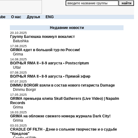
ube
О нас
Друзья
ENG
Недавние новости
20.10.2025
Группу Батюшка покинул вокалист
Batushka
17.08.2025
GRIMA едет в большой тур по России!
Grima
14.08.2025
ВОЛЧЬЯ ЯМА II • 8-9 августа • Postscriptum
Ultar
07.08.2025
ВОЛЧЬЯ ЯМА II • 8-9 августа • Прямой эфир
07.07.2025
DIMMU BORGIR взяли в состав нового гитариста Damage
Dimmu Borgir
17.05.2025
GRIMA премьера клипа Skull Gatherers (Live Video) | Napalm
Records
Grima
16.03.2025
GRIMA на обложке свежего номера журнала Dark City!
Grima
03.03.2025
CRADLE OF FILTH - Дэни о сольном творчестве и о судьбе
"Кредлов"