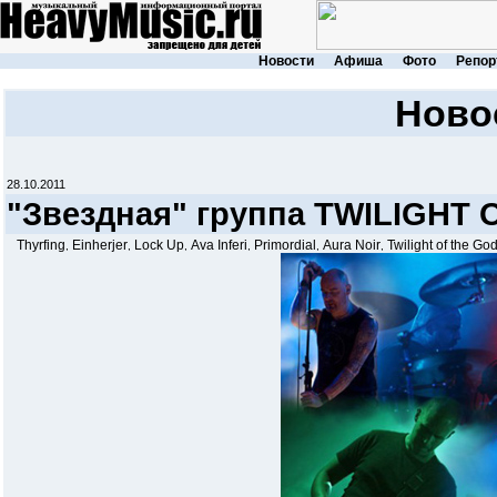
Новости
Афиша
Фото
Репор
Ново
28.10.2011
"Звездная" группа TWILIGHT
Thyrfing
Einherjer
Lock Up
Ava Inferi
Primordial
Aura Noir
Twilight of the Go
,
,
,
,
,
,