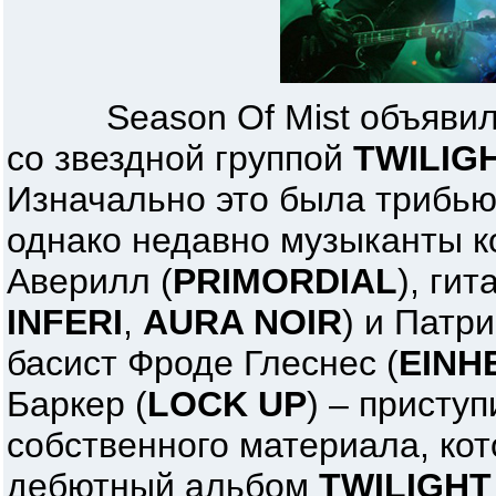
Season Of Mist объявили 
со звездной группой
TWILIG
Изначально это была трибью
однако недавно музыканты к
Аверилл (
PRIMORDIAL
), ги
INFERI
,
AURA NOIR
) и Патри
басист Фроде Глеснес (
EINH
Баркер (
LOCK UP
) – присту
собственного материала, ко
дебютный альбом
TWILIGHT