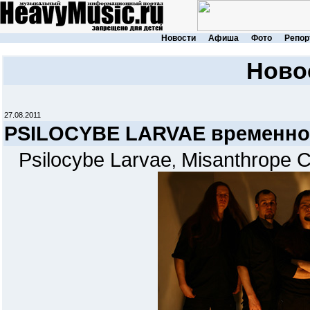
Новости
Афиша
Фото
Репор
Ново
27.08.2011
PSILOCYBE LARVAE временно
Psilocybe Larvae
Misanthrope C
,