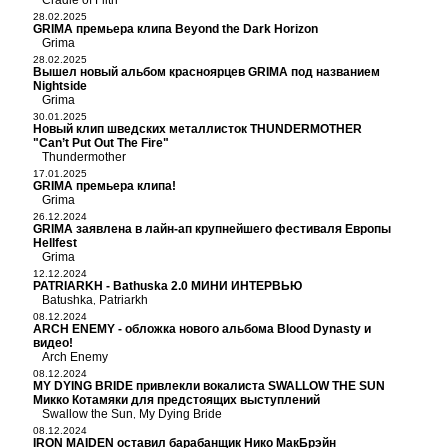
Cradle of Filth
28.02.2025
GRIMA премьера клипа Beyond the Dark Horizon
Grima
28.02.2025
Вышел новый альбом красноярцев GRIMA под названием
Nightside
Grima
30.01.2025
Новый клип шведских металлисток THUNDERMOTHER
"Can’t Put Out The Fire"
Thundermother
17.01.2025
GRIMA премьера клипа!
Grima
26.12.2024
GRIMA заявлена в лайн-ап крупнейшего фестиваля Европы
Hellfest
Grima
12.12.2024
PATRIARKH - Bathuska 2.0 МИНИ ИНТЕРВЬЮ
Batushka
Patriarkh
,
08.12.2024
ARCH ENEMY - обложка нового альбома Blood Dynasty и
видео!
Arch Enemy
08.12.2024
MY DYING BRIDE привлекли вокалиста SWALLOW THE SUN
Микко Котамяки для предстоящих выступлений
Swallow the Sun
My Dying Bride
,
08.12.2024
IRON MAIDEN оставил барабанщик Нико МакБрэйн