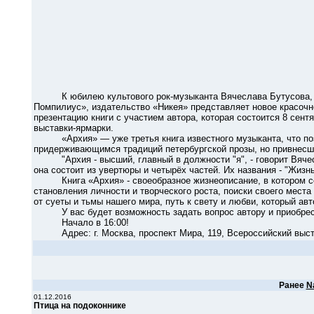
К юбилею культового рок-музыканта Вячеслава Бутусова, ли
Помпилиус», издательство «Никея» представляет новое красочн
презентацию книги с участием автора, которая состоится 8 сент
выставки-ярмарки.
«Архия» — уже третья книга известного музыканта, что позв
придерживающимся традиций петербургской прозы, но привнесшем
"Архия - высший, главный в должности "я", - говорит Вячесл
она состоит из увертюры и четырёх частей. Их названия - "Жизнь
Книга «Архия» - своеобразное жизнеописание, в котором соч
становления личности и творческого роста, поиски своего мест
от суеты и тьмы нашего мира, путь к свету и любви, который авт
У вас будет возможность задать вопрос автору и приобрест
Начало в 16:00!
Адрес: г. Москва, проспект Мира, 119, Всероссийский выста
Ранее
N
01.12.2016
Птица на подоконнике