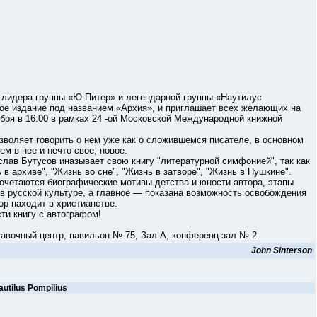
дера группы «Ю-Питер» и легендарной группы «Наутилус
ое издание под названием «Архия», и приглашает всех желающих на
ября в 16:00 в рамках 24 -ой Московской Международной книжной
оляет говорить о нем уже как о сложившемся писателе, в основном
 в нее и нечто свое, новое.
ав Бутусов иназывает свою книгу "литературной симфонией", так как
 в архиве", "Жизнь во сне", "Жизнь в затворе", "Жизнь в Пушкине".
етаются биографические мотивы детства и юности автора, этапы
а в русской культуре, а главное — показана возможность освобождения
ор находит в христианстве.
и книгу с автографом!
вочный центр, павильон № 75, Зал А, конференц-зал № 2.
John Sinterson
autilus Pompilius