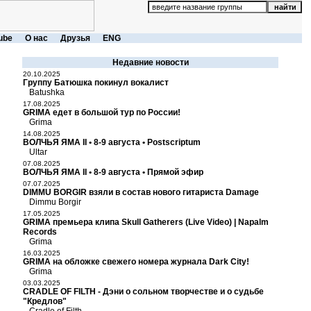
ube
О нас
Друзья
ENG
Недавние новости
20.10.2025
Группу Батюшка покинул вокалист
Batushka
17.08.2025
GRIMA едет в большой тур по России!
Grima
14.08.2025
ВОЛЧЬЯ ЯМА II • 8-9 августа • Postscriptum
Ultar
07.08.2025
ВОЛЧЬЯ ЯМА II • 8-9 августа • Прямой эфир
07.07.2025
DIMMU BORGIR взяли в состав нового гитариста Damage
Dimmu Borgir
17.05.2025
GRIMA премьера клипа Skull Gatherers (Live Video) | Napalm
Records
Grima
16.03.2025
GRIMA на обложке свежего номера журнала Dark City!
Grima
03.03.2025
CRADLE OF FILTH - Дэни о сольном творчестве и о судьбе
"Кредлов"