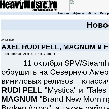
Новости
Афиша
Фото
Репор
Ново
08.07.2011
AXEL RUDI PELL, MAGNUM и 
Freedom Call
Axel Rudi Pell
Magnum
,
,
11 октября SPV/Steamha
обрушить на Северную Амер
виниловых релизов – класс
RUDI PELL
"Mystica" и "Tales
MAGNUM
"Brand New Morning"
Broken Arrow", а также рабо