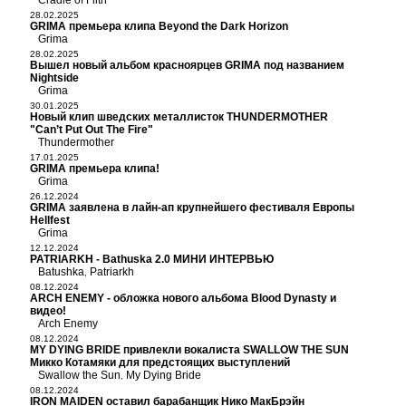
Cradle of Filth
28.02.2025
GRIMA премьера клипа Beyond the Dark Horizon
Grima
28.02.2025
Вышел новый альбом красноярцев GRIMA под названием
Nightside
Grima
30.01.2025
Новый клип шведских металлисток THUNDERMOTHER
"Can’t Put Out The Fire"
Thundermother
17.01.2025
GRIMA премьера клипа!
Grima
26.12.2024
GRIMA заявлена в лайн-ап крупнейшего фестиваля Европы
Hellfest
Grima
12.12.2024
PATRIARKH - Bathuska 2.0 МИНИ ИНТЕРВЬЮ
Batushka
Patriarkh
,
08.12.2024
ARCH ENEMY - обложка нового альбома Blood Dynasty и
видео!
Arch Enemy
08.12.2024
MY DYING BRIDE привлекли вокалиста SWALLOW THE SUN
Микко Котамяки для предстоящих выступлений
Swallow the Sun
My Dying Bride
,
08.12.2024
IRON MAIDEN оставил барабанщик Нико МакБрэйн