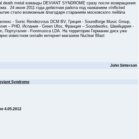
l death metal команды DEVIANT SYNDROME сразу после возвращения
ма . 24 июня 2011 года дебютная работа под названием «Inflicted
обытие стало возможным благодаря стараниям московского лейбла
кс - Sonic Rendezvous DCM BV, Греция - Soundforge Music Group,
Англия – PHD, Испания - Green Ufos, Франция – Soundworks, Швейцария -
ion, Португалия - Fionmusica LDA. На территории Германии диск уже
ирно известном онлайн интернет-магазине Nuclear Blast
John Sinterson
eviant Syndrome
me 4.05.2012