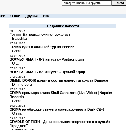
ube
О нас
Друзья
ENG
Недавние новости
20.10.2025
Группу Батюшка покинул вокалист
Batushka
17.08.2025
GRIMA едет в большой тур по России!
Grima
14.08.2025
ВОЛЧЬЯ ЯМА II • 8-9 августа • Postscriptum
Ultar
07.08.2025
ВОЛЧЬЯ ЯМА II • 8-9 августа • Прямой эфир
07.07.2025
DIMMU BORGIR взяли в состав нового гитариста Damage
Dimmu Borgir
17.05.2025
GRIMA премьера клипа Skull Gatherers (Live Video) | Napalm
Records
Grima
16.03.2025
GRIMA на обложке свежего номера журнала Dark City!
Grima
03.03.2025
CRADLE OF FILTH - Дэни о сольном творчестве и о судьбе
"Кредлов"