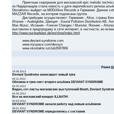
Приятным сюрпризом для московской еpic melodic technica
из Нидерландов стала новость о дате европейского релиза альбо
Deviations» выйдет на MDD/Alive Records в Германии. Данное с
MAZZAR Records, на котором подписана группа.
Дистрибуцию осуществляют: Германия - Alive, страны Бенелю
Италия – Audioglobe, Швеция - Sound Pollution Distribution AB, 
Max Music, Испания - Forever Changes / Munster, Япония – Artun
выставлен в предпродажу в сети интернет, в частности, во всем
http://www.nuclearblast.de/en/shop/index.html
www.deviant-syndrome.com
www.myspace.com/devsyn
www.vkontakte.ru/club3597806
Ранее
D
18.08.2013
Deviant Syndrome анонсирует новый трек
09.11.2012
Обложка и трек-лист второго альбома DEVIANT SYNDROME
05.05.2012
Видео, сет-листы московских выступлений Illnath, Deviant Syndro
04.05.2012
Все на московский концерт ILLNATH!
05.03.2012
DEVIANT SYNDROME начали работу над новым альбомом
28.01.2012
DEVIANT SYNDROME определились с составом