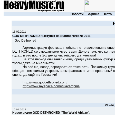
Новости
Афиша
Фото
16.02.2011
GOD DETHRONED выступят на Summerbreeze 2011
God Dethroned
Администрация фестиваля объявляет о включении в список 
DETHRONED со смешанными чувствами. Дело в том, что коллекти
году... и это после 2-х декад чистейшего дэт-метала!
За этот период они заняли нишу среди уважаемых фигур евро
тропы даже на миллиметр!
Но всё же, повод порадоваться тоже есть! Поскольку групп
обещает тем самым устроить всем фанатам стиля нереальный о
сцене, да ещё и в Германии!
http://www.goddethroned.com
/
http://www.myspace.com/villavampiria
Ранее
15.04.2017
Новое видео GOD DETHRONED "The World Ablaze".