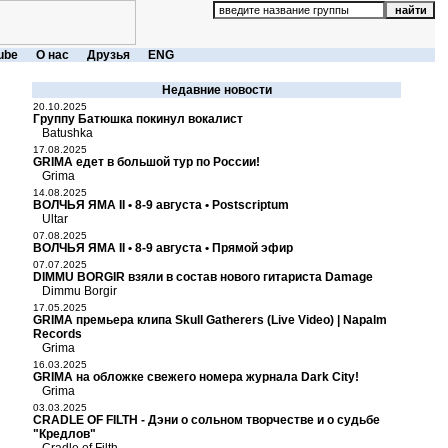
ube
О нас
Друзья
ENG
Недавние новости
20.10.2025
Группу Батюшка покинул вокалист
Batushka
17.08.2025
GRIMA едет в большой тур по России!
Grima
14.08.2025
ВОЛЧЬЯ ЯМА II • 8-9 августа • Postscriptum
Ultar
07.08.2025
ВОЛЧЬЯ ЯМА II • 8-9 августа • Прямой эфир
07.07.2025
DIMMU BORGIR взяли в состав нового гитариста Damage
Dimmu Borgir
17.05.2025
GRIMA премьера клипа Skull Gatherers (Live Video) | Napalm
Records
Grima
16.03.2025
GRIMA на обложке свежего номера журнала Dark City!
Grima
03.03.2025
CRADLE OF FILTH - Дэни о сольном творчестве и о судьбе
"Кредлов"