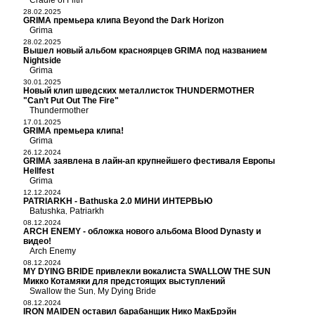
Cradle of Filth
28.02.2025
GRIMA премьера клипа Beyond the Dark Horizon
Grima
28.02.2025
Вышел новый альбом красноярцев GRIMA под названием
Nightside
Grima
30.01.2025
Новый клип шведских металлисток THUNDERMOTHER
"Can’t Put Out The Fire"
Thundermother
17.01.2025
GRIMA премьера клипа!
Grima
26.12.2024
GRIMA заявлена в лайн-ап крупнейшего фестиваля Европы
Hellfest
Grima
12.12.2024
PATRIARKH - Bathuska 2.0 МИНИ ИНТЕРВЬЮ
Batushka
Patriarkh
,
08.12.2024
ARCH ENEMY - обложка нового альбома Blood Dynasty и
видео!
Arch Enemy
08.12.2024
MY DYING BRIDE привлекли вокалиста SWALLOW THE SUN
Микко Котамяки для предстоящих выступлений
Swallow the Sun
My Dying Bride
,
08.12.2024
IRON MAIDEN оставил барабанщик Нико МакБрэйн