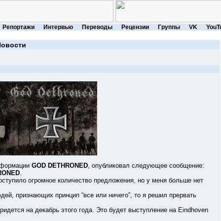
Репортажи
Интервью
Переводы
Рецензии
Группы
VK
YouT
Новости
 формации
GOD DETHRONED
, опубликовал следующее сообщение:
RONED
.
тупило огромное количество предложения, но у меня больше нет
й, признающих принцип “все или ничего”, то я решил прервать
ется на декабрь этого года. Это будет выступление на Eindhoven