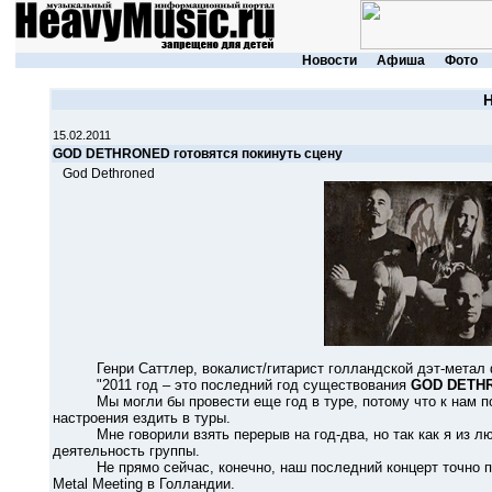
Новости
Афиша
Фото
15.02.2011
GOD DETHRONED готовятся покинуть сцену
God Dethroned
Генри Саттлер, вокалист/гитарист голландской дэт-метал
"2011 год – это последний год существования
GOD DETH
Мы могли бы провести еще год в туре, потому что к нам пос
настроения ездить в туры.
Мне говорили взять перерыв на год-два, но так как я из люде
деятельность группы.
Не прямо сейчас, конечно, наш последний концерт точно прид
Metal Meeting в Голландии.