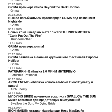
Cradle of Filth
28.02.2025
GRIMA премьера клипа Beyond the Dark Horizon
Grima
28.02.2025
Вышел новый альбом красноярцев GRIMA под названием
Nightside
Grima
30.01.2025
Новый клип шведских металлисток THUNDERMOTHER
"Can’t Put Out The Fire"
Thundermother
17.01.2025
GRIMA премьера клипа!
Grima
26.12.2024
GRIMA заявлена в лайн-ап крупнейшего фестиваля Европы
Hellfest
Grima
12.12.2024
PATRIARKH - Bathuska 2.0 МИНИ ИНТЕРВЬЮ
Batushka
Patriarkh
,
08.12.2024
ARCH ENEMY - обложка нового альбома Blood Dynasty и
видео!
Arch Enemy
08.12.2024
MY DYING BRIDE привлекли вокалиста SWALLOW THE SUN
Микко Котамяки для предстоящих выступлений
Swallow the Sun
My Dying Bride
,
08.12.2024
IRON MAIDEN оставил барабанщик Нико МакБрэйн