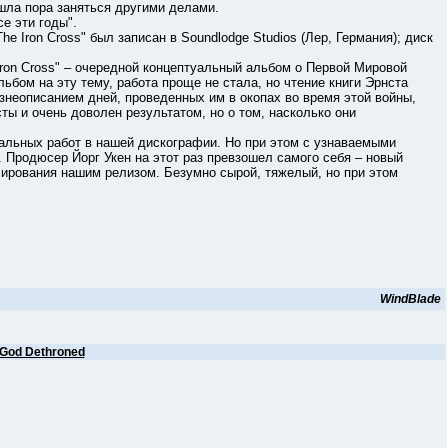
ла пора заняться другими делами.
 эти годы".
he Iron Cross" был записан в Soundlodge Studios (Лер, Германия); диск
on Cross" – очередной концептуальный альбом о Первой Мировой
ьбом на эту тему, работа проще не стала, но чтение книги Эрнста
жизнеописанием дней, проведенных им в окопах во время этой войны,
ты и очень доволен результатом, но о том, насколько они
ных работ в нашей дискографии. Но при этом с узнаваемыми
. Продюсер Йорг Укен на этот раз превзошел самого себя – новый
ирования нашим релизом. Безумно сырой, тяжелый, но при этом
WindBlade
God Dethroned