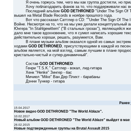
Я очень горжусь тем, чего мы как группа достигли, но приш
Хочу поблагодарить фанов за то, что поддерживали нас все
Последний альбом
GOD DETHRONED
"Under The Sign Of T
вышел на Metal Blade Records в ноябре прошлого года.
Вот что рассказал Саттлер о CD: ""Under The Sign Of The Ir
Войне. Несмотря на то, что на мы уже делали концептуальный ал
Юнгера "In Stahlgewittern" ("В стальных грозах"), являющейся 
дало мне такое вдохновение, что я сумел написать хорошие текс
действительно хороши, решать, разумеется, Вам.
В плане музыки альбом оказался одной из самых экстремаль
ходами
GOD DETHRONED
, присутствующими в каждой из песен
альбом является, на мой взгляд, самым лучшим в плане продюс
кристально-чистый и супер-динамичный".
Состав
GOD DETHRONED
:
Генри "T.S.K." Саттлер - вокал, лид-гитара
Хенк "Henke" Зингер - бас
Мичиел "Mike" Ван Дер Плихт - барабаны
Дэнни Тункер - гитара
Ранее
15.04.2017
Новое видео GOD DETHRONED "The World Ablaze".
10.02.2017
Новый альбом GOD DETHRONED "The World Ablaze" выйдет в мае
26.02.2015
Новые подтвержденные группы на Brutal Assault 2015