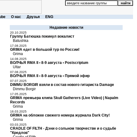
ube
О нас
Друзья
ENG
Недавние новости
20.10.2025
Группу Батюшка покинул вокалист
Batushka
17.08.2025
GRIMA едет в большой тур по России!
Grima
14.08.2025
ВОЛЧЬЯ ЯМА II • 8-9 августа • Postscriptum
Ultar
07.08.2025
ВОЛЧЬЯ ЯМА II • 8-9 августа • Прямой эфир
07.07.2025
DIMMU BORGIR взяли в состав нового гитариста Damage
Dimmu Borgir
17.05.2025
GRIMA премьера клипа Skull Gatherers (Live Video) | Napalm
Records
Grima
16.03.2025
GRIMA на обложке свежего номера журнала Dark City!
Grima
03.03.2025
CRADLE OF FILTH - Дэни о сольном творчестве и о судьбе
"Кредлов"