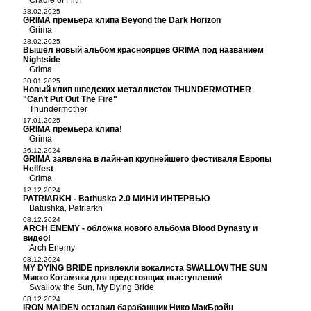
Cradle of Filth
28.02.2025
GRIMA премьера клипа Beyond the Dark Horizon
Grima
28.02.2025
Вышел новый альбом красноярцев GRIMA под названием
Nightside
Grima
30.01.2025
Новый клип шведских металлисток THUNDERMOTHER
"Can’t Put Out The Fire"
Thundermother
17.01.2025
GRIMA премьера клипа!
Grima
26.12.2024
GRIMA заявлена в лайн-ап крупнейшего фестиваля Европы
Hellfest
Grima
12.12.2024
PATRIARKH - Bathuska 2.0 МИНИ ИНТЕРВЬЮ
Batushka
Patriarkh
,
08.12.2024
ARCH ENEMY - обложка нового альбома Blood Dynasty и
видео!
Arch Enemy
08.12.2024
MY DYING BRIDE привлекли вокалиста SWALLOW THE SUN
Микко Котамяки для предстоящих выступлений
Swallow the Sun
My Dying Bride
,
08.12.2024
IRON MAIDEN оставил барабанщик Нико МакБрэйн