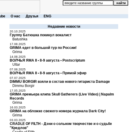
ube
О нас
Друзья
ENG
Недавние новости
20.10.2025
Группу Батюшка покинул вокалист
Batushka
17.08.2025
GRIMA едет в большой тур по России!
Grima
14.08.2025
ВОЛЧЬЯ ЯМА II • 8-9 августа • Postscriptum
Ultar
07.08.2025
ВОЛЧЬЯ ЯМА II • 8-9 августа • Прямой эфир
07.07.2025
DIMMU BORGIR взяли в состав нового гитариста Damage
Dimmu Borgir
17.05.2025
GRIMA премьера клипа Skull Gatherers (Live Video) | Napalm
Records
Grima
16.03.2025
GRIMA на обложке свежего номера журнала Dark City!
Grima
03.03.2025
CRADLE OF FILTH - Дэни о сольном творчестве и о судьбе
"Кредлов"