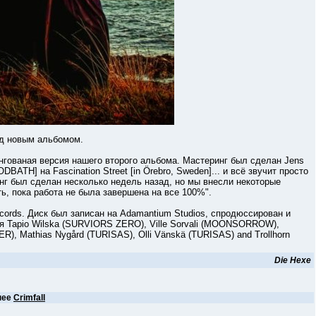
 новым альбомом.
ваная версия нашего второго альбома. Мастеринг был сделан Jens
] на Fascination Street [in Örebro, Sweden]... и всё звучит просто
г был сделан несколько недель назад, но мы внесли некоторые
ть, пока работа не была завершена на все 100%".
ds. Диск был записан на Adamantium Studios, спродюссирован и
тся Tapio Wilska (SURVIORS ZERO), Ville Sorvali (MOONSORROW),
, Mathias Nygård (TURISAS), Olli Vänskä (TURISAS) and Trollhorn
Die Hexe
нее
Crimfall