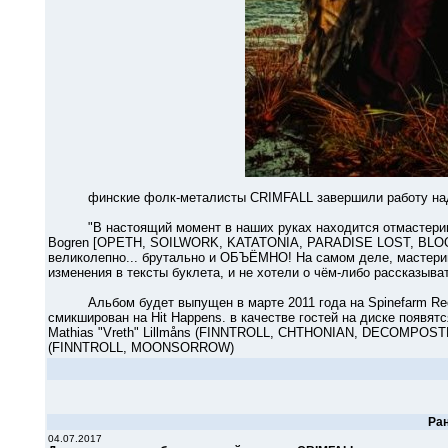
финские фолк-металисты CRIMFALL завершили работу над
"В настоящий момент в наших руках находится отмастеринго
Bogren [OPETH, SOILWORK, KATATONIA, PARADISE LOST, BLOODBATH
великолепно... брутально и ОБЪЁМНО! На самом деле, мастерин
изменения в тексты буклета, и не хотели о чём-либо рассказыва
Альбом будет выпущен в марте 2011 года на Spinefarm Recor
смикширован на Hit Happens. в качестве гостей на диске появя
Mathias "Vreth" Lillmåns (FINNTROLL, CHTHONIAN, DECOMPOSTER)
(FINNTROLL, MOONSORROW)
Ра
04.07.2017