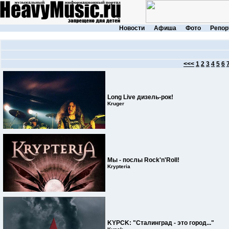
Новости
Афиша
Фото
Репор
<<<
1
2
3
4
5
6
Long Live дизель-рок!
Kruger
Мы - послы Rock'n'Roll!
Krypteria
KYPCK: "Сталинград - это город..."