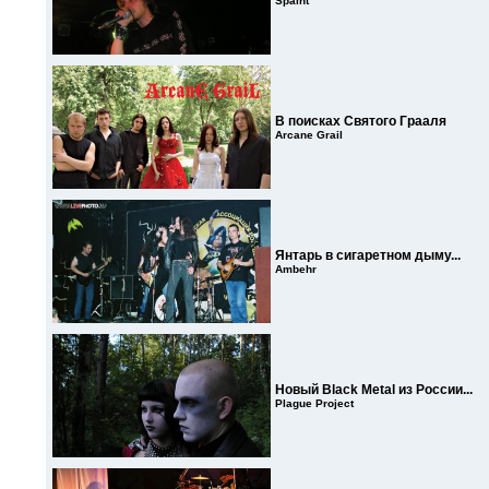
Spaint
В поисках Святого Грааля
Arcane Grail
Янтарь в сигаретном дыму...
Ambehr
Новый Black Metal из России...
Plague Project