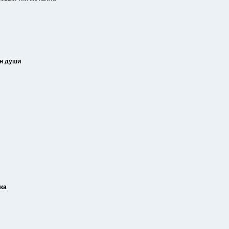
ин души
ка