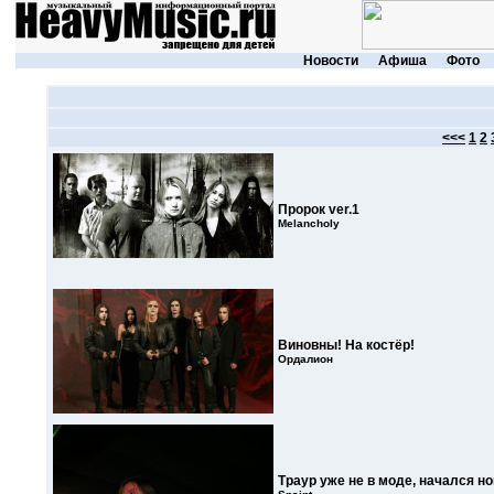
Новости
Афиша
Фото
<<<
1
2
Пророк ver.1
Melancholy
Виновны! На костёр!
Ордалион
Траур уже не в моде, начался 