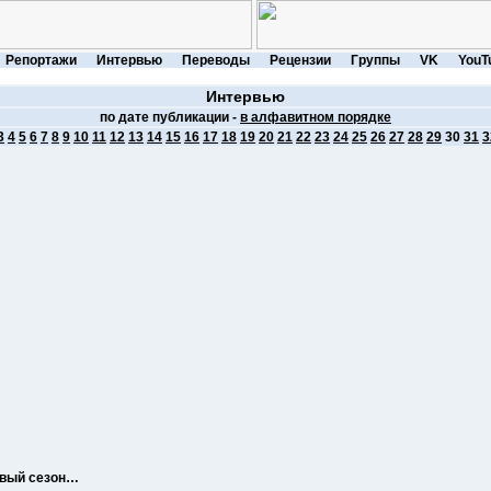
Репортажи
Интервью
Переводы
Рецензии
Группы
VK
YouT
Интервью
по дате публикации -
в алфавитном порядке
3
4
5
6
7
8
9
10
11
12
13
14
15
16
17
18
19
20
21
22
23
24
25
26
27
28
29
30
31
3
новый сезон…