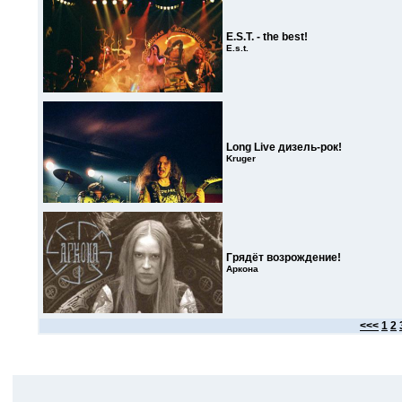
E.S.T. - the best!
E.s.t.
Long Live дизель-рок!
Kruger
Грядёт возрождение!
Аркона
<<<
1
2