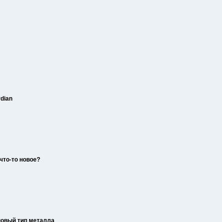
rdian
что-то новое?
новый тип металла