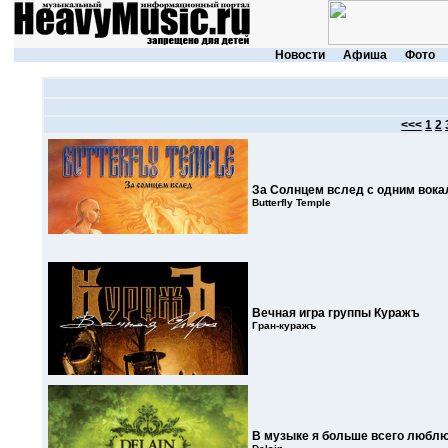
Новости
Афиша
Фото
<<<
1
2
За Солнцем вслед с одним вок
Butterfly Temple
Вечная игра группы Куражъ
Гран-куражъ
В музыке я больше всего любл