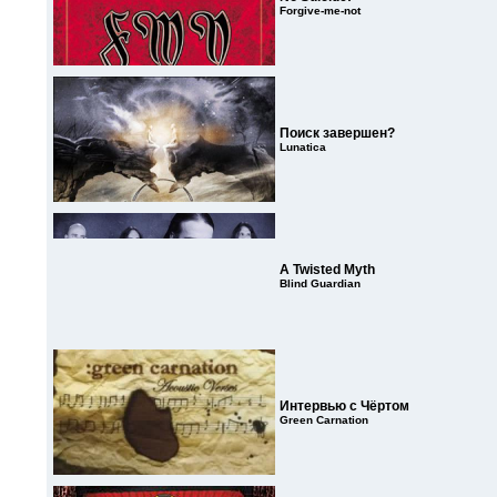
Forgive-me-not
Поиск завершен?
Lunatica
A Twisted Myth
Blind Guardian
Интервью с Чёртом
Green Carnation