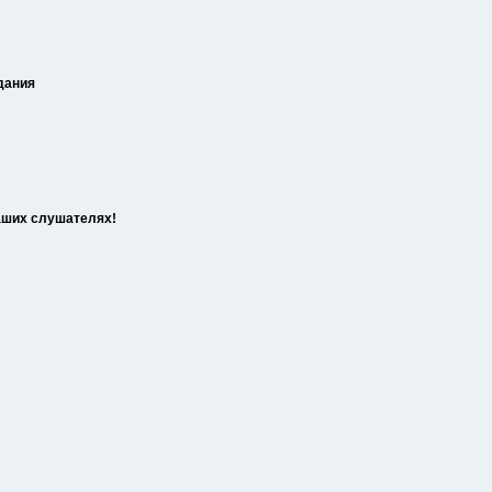
дания
наших слушателях!