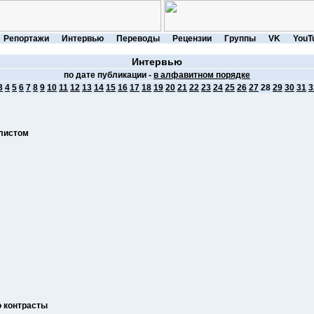
Репортажи
Интервью
Переводы
Рецензии
Группы
VK
YouT
Интервью
по дате публикации -
в алфавитном порядке
3
4
5
6
7
8
9
10
11
12
13
14
15
16
17
18
19
20
21
22
23
24
25
26
27
28
29
30
31
3
алистом
ю контрасты