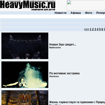
Новости
Афиша
Фото
Репор
<<<
1
2
3
4
5
6
Новая Эра грядёт...
Nathrzeim
По мотивам экстрима
Anckora
Жизнь торжествует в гармонии с Приро