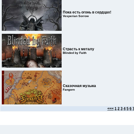
Пока есть огонь в сердцах!
Vesperian Sorrow
Страсть к металу
Blinded by Faith
Сказочная музыка
Fangorn
<<<
1
2
3
4
5
6