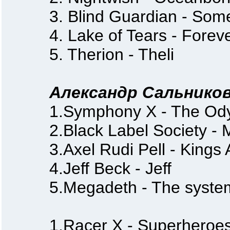
3. Blind Guardian - Somew
4. Lake of Tears - Foreve
5. Therion - Theli
Александр Сальников
1.Symphony X - The Ody
2.Black Label Society - M
3.Axel Rudi Pell - Kings 
4.Jeff Beck - Jeff
5.Megadeth - The system 
1.Racer X - Superheroe