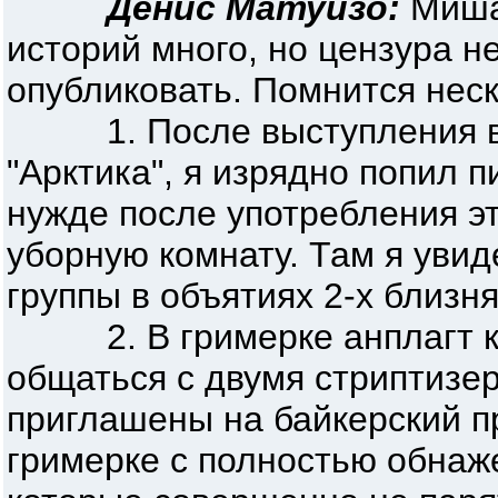
Денис Матуйзо:
Миша
историй много, но цензура н
опубликовать. Помнится неск
1. После выступления в 
"Арктика", я изрядно попил 
нужде после употребления эт
уборную комнату. Там я увид
группы в объятиях 2-х близняше
2. В гримерке анплагт ка
общаться с двумя стриптизе
приглашены на байкерский п
гримерке с полностью обна