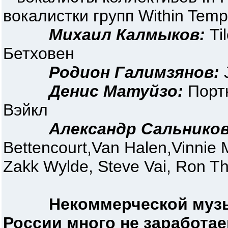
вокалистки групп Within Tempt
Михаил Калмыков:
Ti
Бетховен
Родион Галимзянов:
Денис Матуйзо:
Портн
Вэйкл
Александр Сальников
Bettencourt,Van Halen,Vinnie 
Zakk Wylde, Steve Vai, Ron Tha
Некоммерческой музы
России много не заработа