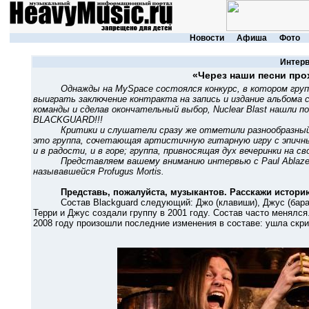
Новости
Афиша
Фото
Интер
«Через наши песни про
Однажды на MySpace состоялся конкурс, в котором гру
выиграть заключение контракта на запись и издание альбома с 
команды и сделав окончательный выбор, Nuclear Blast нашли п
BLACKGUARD!!!
Критики и слушатели сразу же отметили разнообразный м
это группа, сочетающая артистичную гитарную игру с эпичн
и в радости, и в горе; группа, привносящая дух вечеринки на
Представляем вашему вниманию интервью с Paul Ablaze - 
называвшейся Profugus Mortis.
Представь, пожалуйста, музыкантов. Расскажи истори
Состав Blackguard следующий: Джо (клавиши), Джус (барабаны),
Терри и Джус создали группу в 2001 году. Состав часто менялся.
2008 году произошли последние изменения в составе: ушла скри