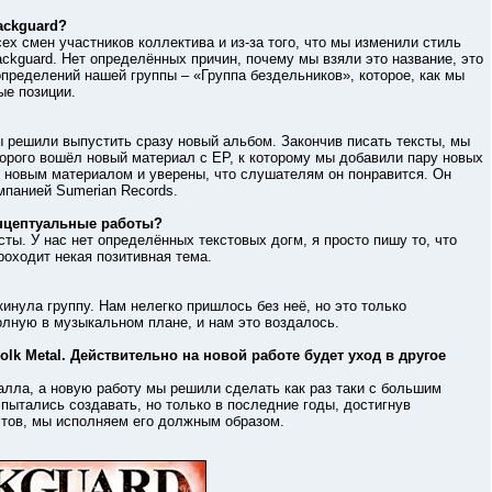
ackguard?
смен участников коллектива и из-за того, что мы изменили стиль
ackguard. Нет определённых причин, почему мы взяли это название, это
определений нашей группы – «Группа бездельников», которое, как мы
ые позиции.
шили выпустить сразу новый альбом. Закончив писать тексты, мы
оторого вошёл новый материал с ЕР, к которому мы добавили пару новых
ы новым материалом и уверены, что слушателям он понравится. Он
мпанией Sumerian Records.
онцептуальные работы?
. У нас нет определённых текстовых догм, я просто пишу то, что
роходит некая позитивная тема.
ла группу. Нам нелегко пришлось без неё, но это только
олную в музыкальном плане, и нам это воздалось.
lk Metal. Действительно на новой работе будет уход в другое
а, а новую работу мы решили сделать как раз таки с большим
 пытались создавать, но только в последние годы, достигнув
стов, мы исполняем его должным образом.