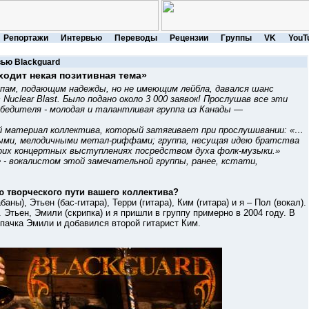
Репортажи
Интервью
Переводы
Рецензии
Группы
VK
YouT
вью
Blackguard
ходит некая позитивная тема»
ппам, подающим надежды, но не имеющим лейбла, давался шанс
Nuclear Blast. Было подано около 3 000 заявок! Прослушав все эти
обедителя - молодая и талантливая группа из Канады —
атериал коллектива, который затягивает при прослушивании: «…
ыми, мелодичными метал-риффами; группа, несущая идею братства
 своих концертных выступлениях посредством духа фолк-музыки.»
вокалистом этой замечательной группы, ранее, кстати,
ю творческого пути вашего коллектива?
 Этьен (бас-гитара), Терри (гитара), Ким (гитара) и я – Пол (вокал).
 Этьен, Эмили (скрипка) и я пришли в группу примерно в 2004 году. В
пачка Эмили и добавился второй гитарист Ким.