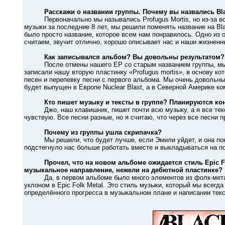
Расскажи о названии группы. Почему вы назвались Вl
Первоначально мы назывались Profugus Mortis, но из-за всех 
музыки за последние 8 лет, мы решили поменять название на Вl
было просто название, которое всем нам понравилось. Одно из 
считаем, звучит отлично, хорошо описывает нас и наши жизненн
Как записывался альбом? Вы довольны результатом?
После отмены нашего ЕР со старым названием группы, мы ре
записали нашу вторую пластинку «Profugus mortis», в основу к
песен и перепевку песни с первого альбома. Мы очень довольн
будет выпущен в Европе Nuclear Blast, а в Северной Америке ко
Кто пишет музыку и тексты в группе? Планируются к
Джо, наш клавишник, пишет почти всю музыку, а я все тексты
чувствую. Все песни разные, но я считаю, что через все песни п
Почему из группы ушла скрипачка?
Мы решили, что будет лучше, если Эмили уйдет, и она покину
подстегнуло нас больше работать вместе и выкладываться на п
Прочел, что на новом альбоме ожидается стиль Epic Fo
музыкальное направление, нежели на дебютной пластинке?
Да, в первом альбоме было много элементов из фолк-металл
уклоном в Epic Folk Metal. Это стиль музыки, который мы всегда
определённого прогресса в музыкальном плане и написании тек