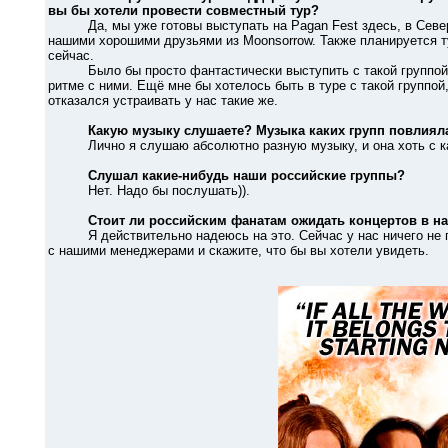
вы бы хотели провести совместный тур?
Да, мы уже готовы выступать на Pagan Fest здесь, в Северн
нашими хорошими друзьями из Moonsorrow. Также планируется ту
сейчас.
Было бы просто фантастически выступить с такой группой, ка
ритме с ними. Ещё мне бы хотелось быть в туре с такой группой,
отказался устраивать у нас такие же.
Какую музыку слушаете? Музыка каких групп повлияла
Лично я слушаю абсолютно разную музыку, и она хоть с как-т
Слушал какие-нибудь наши российские группы?
Нет. Надо бы послушать)).
Стоит ли российским фанатам ожидать концертов в н
Я действительно надеюсь на это. Сейчас у нас ничего не пл
с нашими менеджерами и скажите, что бы вы хотели увидеть.