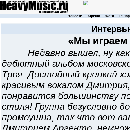
Новости
Афиша
Фото
Репор
Интерв
«Мы играем 
Недавно вышел, ну как
дебютный альбом московско
Троя. Достойный крепкий х
красивым вокалом Дмитрия,
понравится большинству по
стиля! Группа безусловно 
промоушна, так что вот ва
Дмитрием Аргенто, немножк