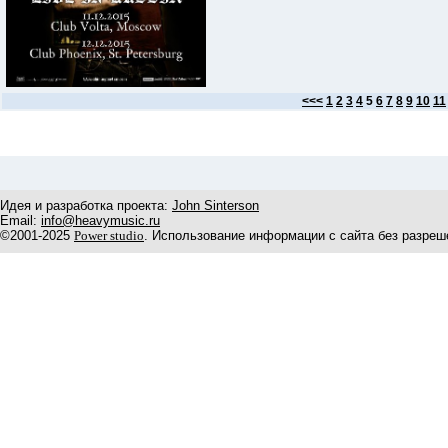
<<<
1
2
3
4
5
6
7
8
9
10
11
Идея и разработка проекта:
John Sinterson
Email:
info@heavymusic.ru
©2001-2025
Power studio
. Использование информации с сайта без разреш