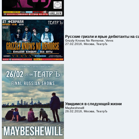
Русские гризли и ярые дебютанты на с
Grizzly Knows No Remorse, Vervs
27.02.2016, Москва, ТеатрЪ
Увидимся в следующей жизни
Maybeshewill
26.02.2016, Москва, ТеатрЪ