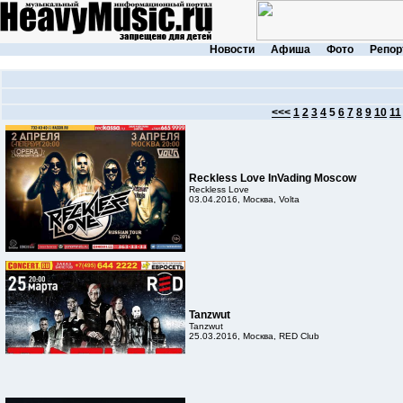
Новости
Афиша
Фото
Репор
<<<
1
2
3
4
5
6
7
8
9
10
11
Reckless Love InVading Moscow
Reckless Love
03.04.2016, Москва, Volta
Tanzwut
Tanzwut
25.03.2016, Москва, RED Club