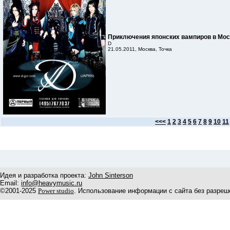
Приключения японских вампиров в Мос
D
21.05.2011, Москва, Точка
<<<
1
2
3
4
5
6
7
8
9
10
11
Идея и разработка проекта:
John Sinterson
Email:
info@heavymusic.ru
©2001-2025
Power studio
. Использование информации с сайта без разреш