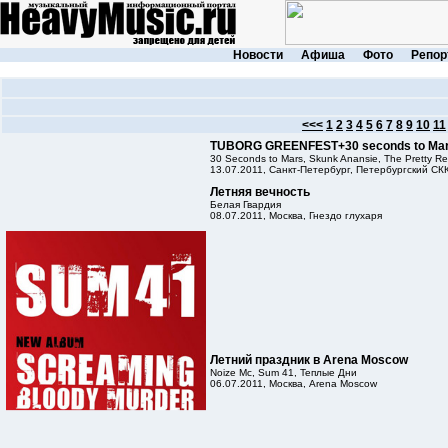
Новости
Афиша
Фото
Репор
<<<
1
2
3
4
5
6
7
8
9
10
11
TUBORG GREENFEST+30 seconds to Ma
30 Seconds to Mars, Skunk Anansie, The Pretty Re
13.07.2011, Санкт-Петербург, Петербургский СК
Летняя вечность
Белая Гвардия
08.07.2011, Москва, Гнездо глухаря
Летний праздник в Arena Moscow
Noize Mc, Sum 41, Теплые Дни
06.07.2011, Москва, Arena Moscow