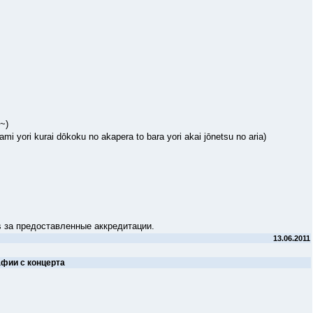
~)
ku no akapera to bara yori akai jōnetsu no aria)
а предоставленные аккредитации.
13.06.2011
фии с концерта