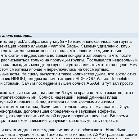
в анонс концерта
й j-rock’а собралась у клуба «Точка»: японская visual kei группа
зентация нового альбома «Vampire Saga». К моему удивлению, клуб
представительницами женского пола, что совсем не удивительно.
 фото- и видеосъемка во время концерта запрещены и что после
т расписываться только на продукции группы. Послышался недовольный
и начал выходить менеджер группы и устанавливать что-то на сцене. Ему
остом смертном японце и переключились на бессмертных.
е ноты. На сцену выпустили такое количество дыма, что абсолютно
рник HIROKI, следом за ним- гитарист HIDE-ZOU, басист Tsunehito,
ми стонами. Самым последним вышел солист ASAGI, и тут зал просто
но так выразиться, выглядели безумно красиво. Было заметно, что в
отрепетированными. Солист, надевший черный длинный плащ,
тупный и надменный вид и взирая на зал красными линзами.
шком много дыма, были видны только силуэты музыкантов. Звук
 фонограмма, дополнявшая определенные звуковые эффекты.
, отходил попить обычной воды и поправить наушник. Во время
адал в женском внимании: девушки старались успеть потрогать
 начал медленно и с удовольствием его облизывать. Надо было
ись читать чужие мысли. Также на многих песнях ASAGI развевал своим