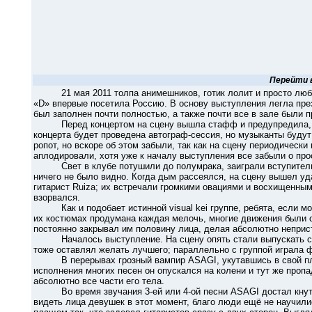
Перейти 
21 мая 2011 толпа анимешников, готик лолит и просто любителе
«D» впервые посетила Россию. В основу выступления легла пре
был заполнен почти полностью, а также почти все в зале были 
Перед концертом на сцену вышла стафф и предупредила, что
концерта будет проведена автограф-сессия, но музыканты буду
ропот, но вскоре об этом забыли, так как на сцену периодическ
аплодировали, хотя уже к началу выступления все забыли о пр
Свет в клубе потушили до полумрака, заиграли вступительны
ничего не было видно. Когда дым рассеялся, на сцену вышел уда
гитарист Ruiza; их встречали громкими овациями и восхищенны
взорвался.
Как и подобает истинной visual kei группе, ребята, если мож
их костюмах продумана каждая мелочь, многие движения были 
постоянно закрывал им половину лица, делая абсолютно неприс
Началось выступление. На сцену опять стали выпускать сли
тоже оставлял желать лучшего; параллельно с группой играла
В перерывах грозный вампир ASAGI, укутавшись в свой плащ
исполнения многих песен он опускался на колени и тут же проп
абсолютно все части его тела.
Во время звучания 3-ей или 4-ой песни ASAGI достал кнут и
видеть лица девушек в этот момент, благо люди ещё не научил