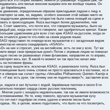
ядело все это скорее забавно, нежели устрашающе. Издавая рык, он
 раздавались или милые женские выкрики или же вообще тишина. Он
я до барабанщика.
движение, определенным образом прикладывая ладони к лицу и
овторял за ним, но, видимо, особого значения этой забаве никто не
тандартными движениями гитаристов были смена позиций на сцене и
вовать в происходящем. Ruiza выглядел более дружелюбно, чем
. Стоит заметить, что почти все, что говорили музыканты, было на
аждый раз, когда они что-то говорили, зал одобрительно кричал. Какая
и! Большим удивлением для всех стал крик ASAGI на русском, когда он
м отчаялся донести что-либо на своем родном языке.
I представил по очереди всех музыкантов и с загадочным видом
единогласно начала скандировать «ASAGI!».
а них и спросил, уже на английском, есть ли они у всех. Тут же
мите вверх свои прекрасные руки!» Потом с игривым лицом он помахал
ющую песню он размахивал этими флажками, направляя их то вправо,
повторял весь зал. В какой-то момент он так яростно начал ими
сь на половине фразы.
цену вышли все, исключая ASAGI, и развлекали толпу. Ruiza был
м помещении было очень сложно не просто красоваться в костюмах, но и
в обморок как солист группы «Versailles Philharmonic Quintet» Kamijo в
 «У вас есть руки, так почему они не подняты вверх?», заставляя всех
кидали в зал бутылки с водой, барабанные палочки и около 6-ти
чательно покорил сердца своих русских поклонниц.
ногие ушли с концерта недовольными, так как не имели возможности
оспоминаниями. Но те, кому повезло, вручали музыкантам кучу
то сет-лист подобран не очень удачно и многие песни были
годишь. Но, в целом, можно подытожить, что было на что посмотреть,