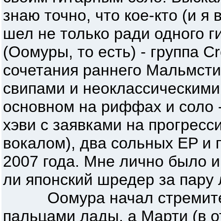
знаю точно, что кое-кто (и я 
шел не только ради одного г
(Оомуры, то есть) - группа C
сочетания раннего Мальмст
свипами и неоклассическими
основном на риффах и соло -
хэви с заявками на прогресс
вокалом), два сольных EP и
2007 года. Мне лично было 
ли японский шредер за пару 
Оомура начал стремител
пальцами лады, а Марти (в о