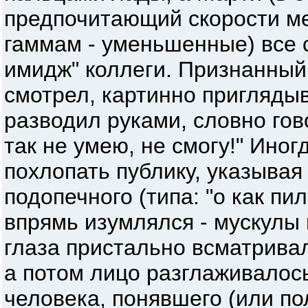
предпочитающий скорости м
гаммам - уменьшенные) все с
имидж" коллеги. Признанный
смотрел, картинно пригляды
разводил руками, словно гово
так не умею, не смогу!" Ино
похлопать публику, указывая
подопечного (типа: "о как пил
впрямь изумлялся - мускулы 
глаза пристально всматрива
а потом лицо разглаживалос
человека, понявшего (или по