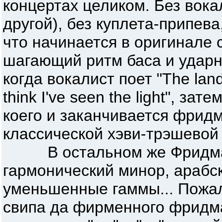
концертах целиком. Без вока
другой), без куплета-припева
что начинается в оригинале 
шагающий ритм баса и ударны
когда вокалист поет "The land 
think I've seen the light", зат
коего и заканчивается фрид
классической хэви-трэшевой
В остальном же Фридман 
гармонический минор, арабск
уменьшенные гаммы... Пожал
свипа да фирменного фридма