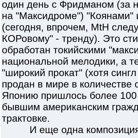
один день с Фридманом (за н
на "Максидроме") "Коянами"
(сегодня, впрочем, MtH следу
КОРовому" - тренду). Это ст
обработан токийскими "макс
национальной мелодики, а т
"широкий прокат" (хотя синг
продан в мире в количестве 
Японию пришлось более 100 
бывшим американским гражд
трактовке.
И еще одна композиция 