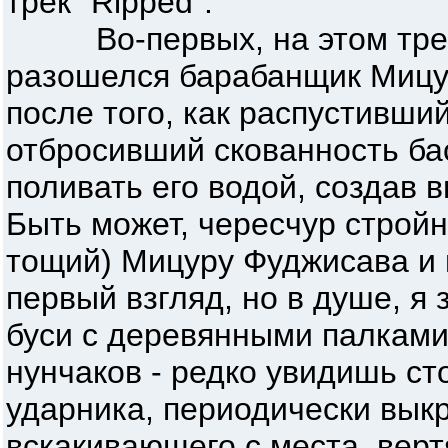
трек "Ripped".
Во-первых, на этом трек
разошелся барабанщик Мицу
после того, как распустивши
отбросивший скованность ба
поливать его водой, создав
Быть может, чересчур стройн
тощий) Мицуру Фуджисава и 
первый взгляд, но в душе, я
буси с деревянными палками
нунчаков - редко увидишь с
ударника, периодически вык
вскакивающего с места, вер