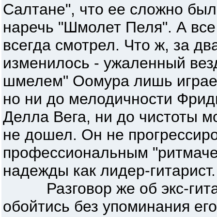
Салтане", что ее сложно был
наречь "Шмолет Пеля". А все
всегда смотрел. Что ж, за дв
изменилось - ужаленный ве
шмелем" Оомура лишь играет
но ни до мелодичности Фрид
Делла Вега, ни до чистоты 
не дошел. Он не прогрессиро
профессиональным "ритмачем
надежды как лидер-гитарист.
Разговор же об экс-гитар
обойтись без упоминания его