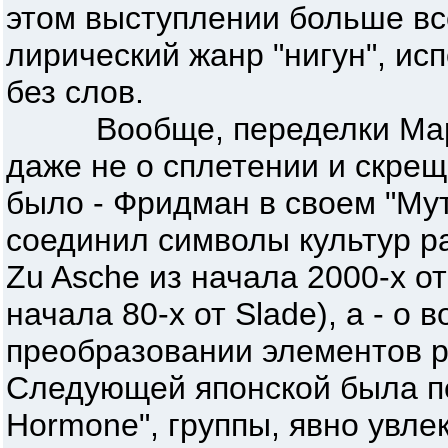
этом выступлении больше вс
лирический жанр "нигун", и
без слов.
Вообще, переделки Марти
даже не о сплетении и скрещ
было - Фридман в своем "Му
соединил символы культур р
Zu Asche из начала 2000-х о
начала 80-х от Slade), а - о
преобразовании элементов р
Следующей японской была пе
Hormone", группы, явно увл