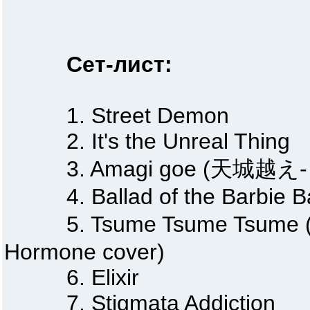
Сет-лист:
1. Street Demon
2. It's the Unreal Thing
3. Amagi goe (天城越え- Sayu
4. Ballad of the Barbie Ba
5. Tsume Tsume Tsume (
Hormone cover)
6. Elixir
7. Stigmata Addiction