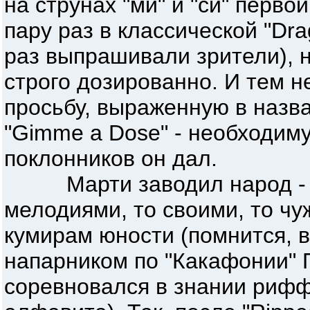
на струнах "ми" и "си" перво
пару раз в классической "Dra
раз выпрашивали зрители), н
строго дозированно. И тем не
просьбу, выраженную в назв
"Gimme a Dose" - необходим
поклонников он дал.
Марти заводил народ - то
мелодиями, то своими, то чу
кумирам юности (помнится, в
напарником по "Какафонии"
соревновался в знании рифф