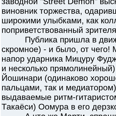
заводной "Street Demon" выск
виновник торжества, одарив
широкими улыбками, как колл
поприветствованный зрителя
Публика пришла в движен
скромное) - и было, от чего
напор ударника Мицуру Фудж
и несколько прямолинейный) 
Йошинари (одинаково хорош
пальцами, так и медиатором
выдаваемые ритм-гитаристом
Такаёси) Оомура в его дерзк