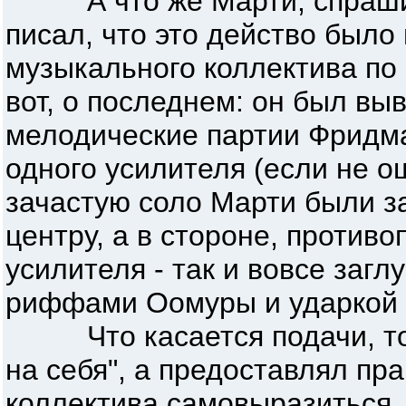
А что же Марти, спрашив
писал, что это действо был
музыкального коллектива по и
вот, о последнем: он был выв
мелодические партии Фридма
одного усилителя (если не о
зачастую соло Марти были з
центру, а в стороне, противо
усилителя - так и вовсе заг
риффами Оомуры и ударкой
Что касается подачи, то 
на себя", а предоставлял пр
коллектива самовыразиться. 