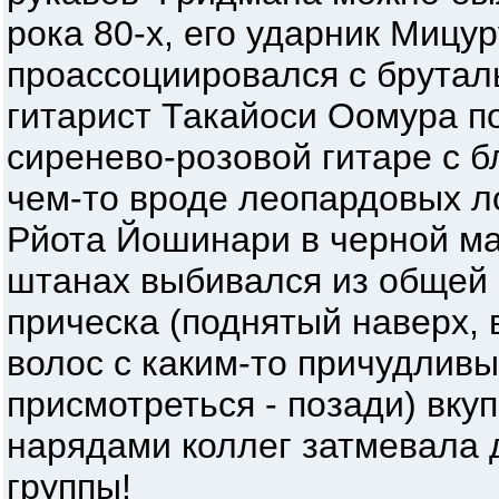
рока 80-х, его ударник Мицу
проассоциировался с брутал
гитарист Такайоси Оомура п
сиренево-розовой гитаре с б
чем-то вроде леопардовых ло
Рйота Йошинари в черной ма
штанах выбивался из общей 
прическа (поднятый наверх,
волос с каким-то причудливы
присмотреться - позади) вку
нарядами коллег затмевала 
группы!