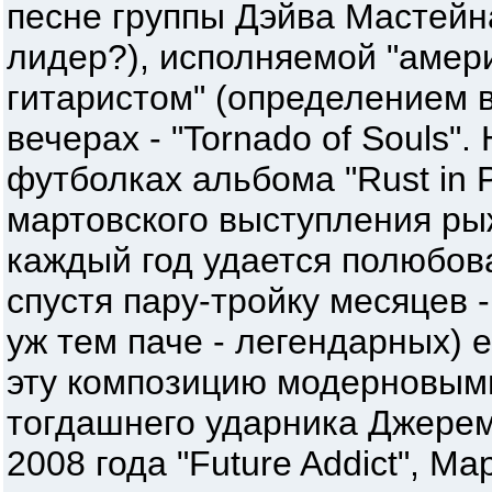
песне группы Дэйва Мастейна 
лидер?), исполняемой "амер
гитаристом" (определением в
вечерах - "Tornado of Souls"
футболках альбома "Rust in 
мартовского выступления рыж
каждый год удается полюбова
спустя пару-тройку месяцев -
уж тем паче - легендарных) е
эту композицию модерновым
тогдашнего ударника Джере
2008 года "Future Addict", М