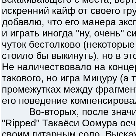
искренний кайф от своего гр
добавлю, что его манера эк
и играть иногда "ну, очень" 
чуток бестолково (некоторые
стоило бы выкинуть), но в э
Не наличествовало на конце
такового, но игра Мицуру (а
промежутках между фрагмент
его поведение компенсировал
Во-вторых, после значит
"Ripped" Такаёси Оомура ос
своим гитарным соло. Выска