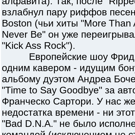
алфавита). Так, после "Rippe
взлабнул пару риффов песенк
Boston (чьи хиты "More Than A 
Never Be" он уже переигрыва
"Kick Ass Rock").
Европейские шоу Фридма
одним кавером - идущим бон
альбому дуэтом Андреа Боч
"Time to Say Goodbye" за ав
Франческо Сартори. У нас же
недостатка времени - ни этот
"Bad D.N.A." не было исполн
командой (исключением не ст