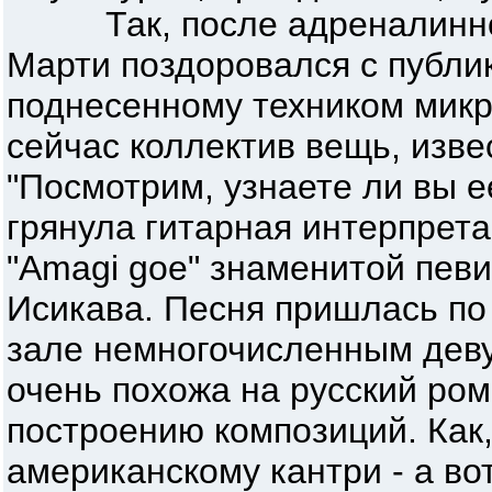
Так, после адреналинной "I
Марти поздоровался с публи
поднесенному техником микр
сейчас коллектив вещь, изве
"Посмотрим, узнаете ли вы ее
грянула гитарная интерпрет
"Amagi goe" знаменитой пев
Исикава. Песня пришлась п
зале немногочисленным деву
очень похожа на русский ро
построению композиций. Как,
американскому кантри - а во