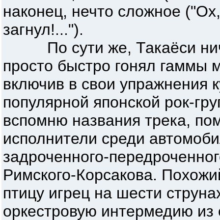
наконец, нечто сложное ("Ох
загнул!...").
По сути же, Такаёси ничег
просто быстро гонял гаммы м
включив в свои упражнения к
популярной японской рок-гру
вспомню названия трека, пом
исполнители среди автомоби
задроченного-передроченног
Римского-Корсакова. Похожи
птицу игрец на шести струна
оркестровую интермедию из 