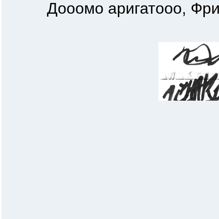
Дооомо аригатооо, Фрид