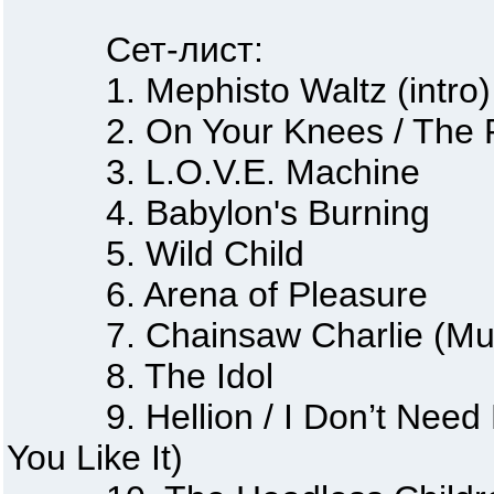
Сет-лист:
1. Mephisto Waltz (intro)
2. On Your Knees / The Re
3. L.O.V.E. Machine
4. Babylon's Burning
5. Wild Child
6. Arena of Pleasure
7. Chainsaw Charlie (Murd
8. The Idol
9. Hellion / I Don’t Need N
You Like It)