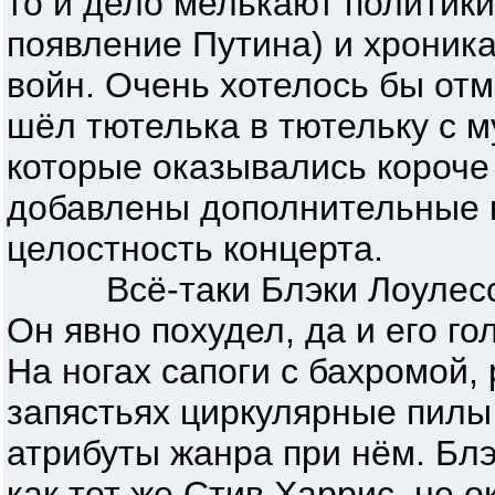
то и дело мелькают политики
появление Путина) и хроник
войн. Очень хотелось бы отм
шёл тютелька в тютельку с м
которые оказывались короче
добавлены дополнительные к
целостность концерта.
Всё-таки Блэки Лоулесс 
Он явно похудел, да и его г
На ногах сапоги с бахромой, 
запястьях циркулярные пилы 
атрибуты жанра при нём. Блэ
как тот же Стив Харрис, не о