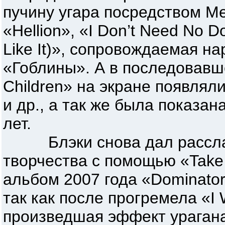
пучину угара посредством Me
«Hellion», «I Don’t Need No D
Like It)», сопровождаемая на
«Гоблины». А в последовавш
Children» на экране появлял
и др., а так же была показа
лет.
Блэки снова дал расслаби
творчества с помощью «Take
альбом 2007 года «Dominator»
так как после прогремела «
произведшая эффект урагана