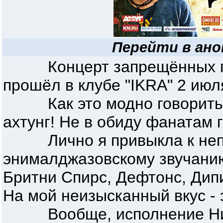
Перейти в ано
Концерт запрещённых пес
прошёл в клубе "IKRA" 2 июл
Как это модно говорить в
ахтунг! Не в обиду фанатам г
Лично я привыкла к неп
энималджазовскому звучанию
Бритни Спирс, Дефтонс, Дип
На мой неизысканный вкус - 
Вообще, исполнение Нирв