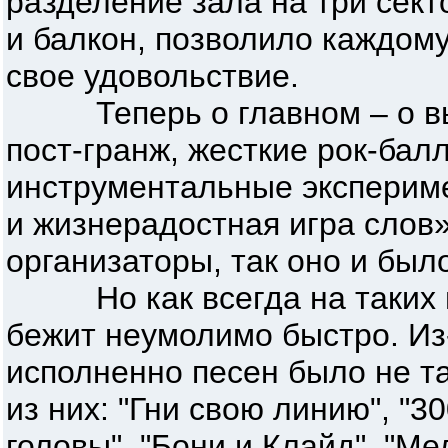
разделение зала на три сект
и балкон, позволило каждом
свое удовольствие.
Теперь о главном – о выс
пост-гранж, жесткие рок-ба
инструментальные эксперим
и жизнерадостная игра слов»
организаторы, так оно и был
Но как всегда на таких м
бежит неумолимо быстро. Из-
исполненно песен было не та
из них: "Гни свою линию", "3
головы", "Бони и Клайд", "Ме