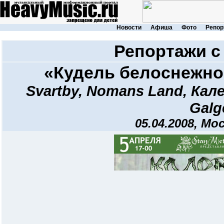
Новости
Афиша
Фото
Репор
Репортажи с
«Кудель белоснежног
Svartby
,
Nomans Land
,
Кал
Galg
05.04.2008, Мо