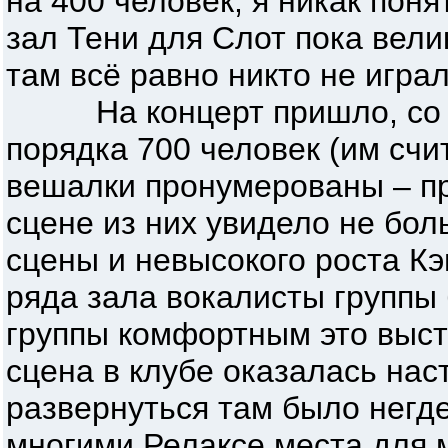
на 400 человек, я никак поня
зал Тени для Слот пока велик
там всё равно никто не играл
На концерт пришло, со с
порядка 700 человек (им счит
вешалки пронумерованы – при
сцене из них увидело не бол
сцены и невысокого роста Кэ
ряда зала вокалисты группы
группы комфортным это выст
сцена в клубе оказалась нас
развернуться там было негд
многими Релаксе места для 