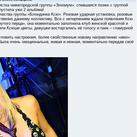
а нижегородской группы «Элизиум», спевшаяся позже с группой
пустила уже 2 альбома!
ства группы «Блондинка Ксю». Розовая ударная установка, розовые
йственно данному коллективу. Все с нетерпением ждали появления Ксю
рутого перца», она моментально заполнила клуб женской красотой и
ли Ксюше цветы, девушки восторгались её голосу и панк – гламурной
овить настроения, более свойственные новому направлению «имо»:
ю была очень эмоциональна, живая и нежная, моментально передав своё