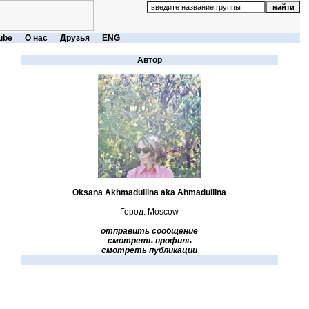
ube
О нас
Друзья
ENG
Автор
Oksana Akhmadullina aka Ahmadullina
Город: Moscow
отправить сообщение
смотреть профиль
смотреть публикации