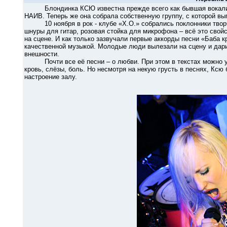
Блондинка КСЮ известна прежде всего как бывшая вокалистк
НАИВ. Теперь же она собрала собственную группу, с которой вы
10 ноября в рок - клубе «Х.О.» собрались поклонники творче
шнуры для гитар, розовая стойка для микрофона – всё это сво
на сцене. И как только зазвучали первые аккорды песни «Баба к
качественной музыкой. Молодые люди вылезали на сцену и дари
внешности.
Почти все её песни – о любви. При этом в текстах можно ул
кровь, слёзы, боль. Но несмотря на некую грусть в песнях, Кс
настроение залу.