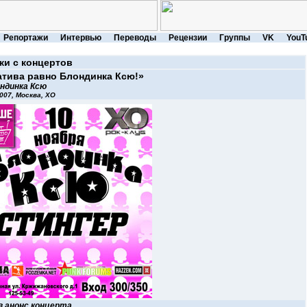
Репортажи
Интервью
Переводы
Рецензии
Группы
VK
YouT
жи с концертов
атива равно Блондинка Ксю!»
ндинка Ксю
2007, Москва, XO
в анонс концерта