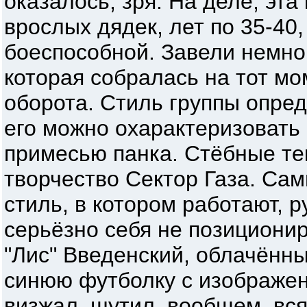
оказалось, зря. На деле, эта
врослых дядек, лет по 35-40
боеспособной. Завели немно
которая собралась на тот мом
оборота. Стиль группы опред
его можно охарактеризовать 
примесью панка. Стёбные те
творчество Сектор Газа. Са
стиль, в котором работают, р
серьёзно себя не позиционир
"Лис" Введенский, облачённ
синюю футболку с изображен
визжал, шутил, вообщем, вся