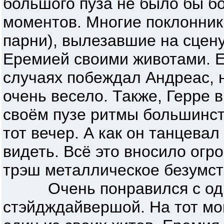
большого пуза не было бы 
моментов. Многие поклонники
парни), вылезавшие на сцену
Еремией своими животами. Е
случаях побеждал Андреас, н
очень весело. Также, Герре
своём пузе ритмы большинст
тот вечер. А как он танцевал
видеть. Всё это вносило огр
трэш металлическое безумст
Очень понравился с одно
стэйдждайвершой. На тот мо