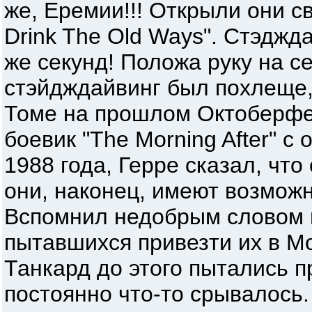
же, Еремии!!! Открыли они сво
Drink The Old Ways". Стэджд
же секунд! Положа руку на се
стэйдждайвинг был похлеще,
Томе на прошлом Октоберфе
боевик "The Morning After" 
1988 года, Герре сказал, что
они, наконец, имеют возможн
Вспомнил недобрым словом 
пытавшихся привезти их в Мос
Танкард до этого пытались п
постоянно что-то срывалось.