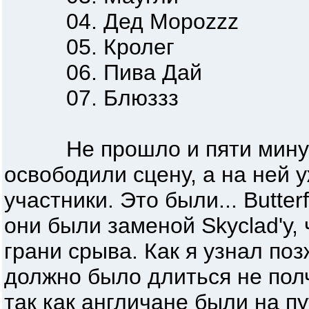
04. Дед Мороzzz
05. Кролег
06. Пива Дай
07. Блюззз
Не прошло и пяти минут,
освободили сцену, а на ней 
участники. Это были... Butter
они были заменой Skyclad'у,
грани срыва. Как я узнал по
должно было длиться не полча
так как англичане были на пу