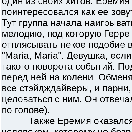
один из своих хитов. Еремия
поинтересовался как её зову
Тут группа начала наигрыват
мелодию, под которую Герре
отплясывать некое подобие в
"Maria, Maria". Девушка, есл
такого поворота событий. По
перед ней на колени. Обменя
все стэйдждайверы, и парни,
целоваться с ним. Он отвеча
по голове).
Также Еремия оказался 
человеком, которому не без